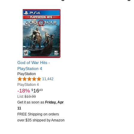
God of War Hits -
PlayStation 4
PlayStation
11,442
PlayStation 4
-18%
16
$
43
List:
$19.99
Get it as soon as
Friday, Apr
11
FREE Shipping on orders
over $35 shipped by Amazon