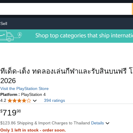
Sell
ทีเด็ด-เต็ง ทดลองเล่นกีฬาและรับสินบนฟรี 
2026
Visit the PlayStation Store
Platform :
PlayStation 4
4.2
394 ratings
719
$
98
$123.86 Shipping & Import Charges to Thailand
Details
Only 1 left in stock - order soon.