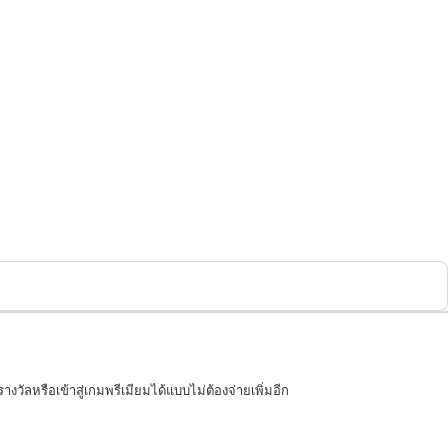
างวัลหรือเข้าสู่เกมพรีเมียมได้แบบไม่ต้องจ่ายเพิ่มอีก