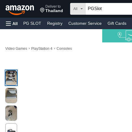
Deliver to
All
Thailand
PG SLOT
Registry
Customer Service
Gift Cards
All
›
›
Video Games
PlayStation 4
Consoles