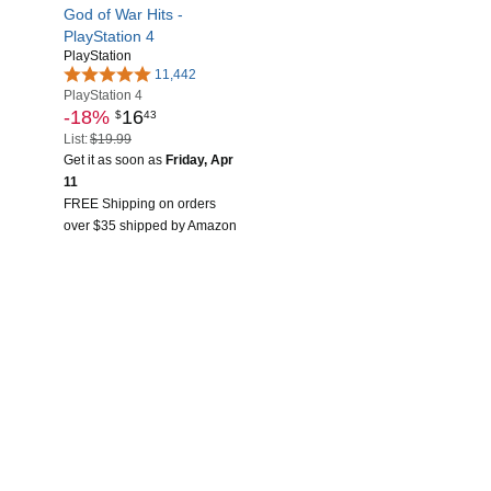
God of War Hits -
PlayStation 4
PlayStation
11,442
PlayStation 4
-18%
16
$
43
List:
$19.99
Get it as soon as
Friday, Apr
11
FREE Shipping on orders
over $35 shipped by Amazon