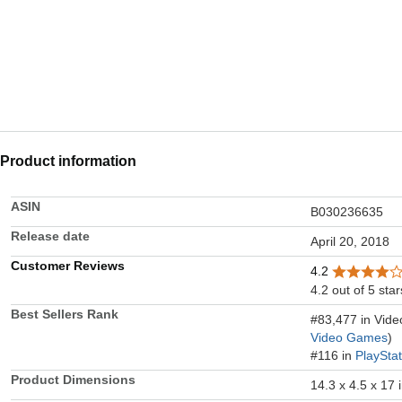
Product information
ASIN
B030236635
Release date
April 20, 2018
Customer Reviews
4.2
4.2 out of 5 star
Best Sellers Rank
#83,477 in Vid
Video Games
)
#116 in
PlaySta
Product Dimensions
14.3 x 4.5 x 17