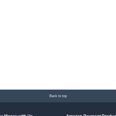
Back to top