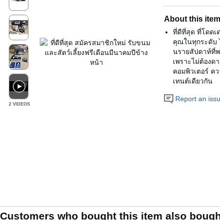
About this ite
ที่ดีที่สุด ที่โ
คุณในทุกระดับ ไ
นรายสัปดาห์ที่
เพราะไม่ต้องดา
คอมพิวเตอร์ ค
เทนต์เดียวกัน
Report an issue
2 VIDEOS
Customers who bought this item also bough