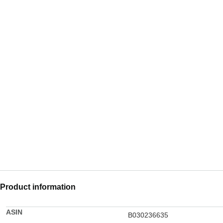
Product information
ASIN
B030236635