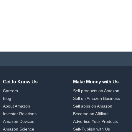
Get to Know Us
Make Money with Us
Careers
Sell products on Amazon
Blog
Sell on Amazon Business
About Amazon
Sell apps on Amazon
Investor Relations
Become an Affiliate
Amazon Devices
Advertise Your Products
Amazon Science
Self-Publish with Us