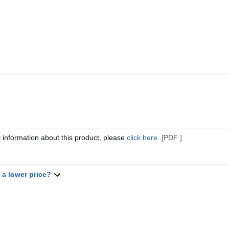
 information about this product, please
click here.
[PDF ]
t a lower price?