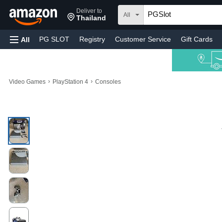
Deliver to
All
Thailand
PG SLOT
Registry
Customer Service
Gift Cards
All
›
›
Video Games
PlayStation 4
Consoles