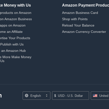
e Money with Us
Amazon Payment Produc
 products on Amazon
Amazon Business Card
 on Amazon Business
Shop with Points
 apps on Amazon
Reload Your Balance
me an Affiliate
Amazon Currency Converter
rtise Your Products
-Publish with Us
t an Amazon Hub
e More Make Money
 Us
English
$
USD - U.S. Dollar
United