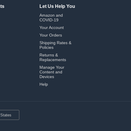
ts
Let Us Help You
Amazon and
COVID-19
Your Account
Your Orders
Shipping Rates &
Policies
Returns &
Replacements
Manage Your
Content and
Devices
Help
 States