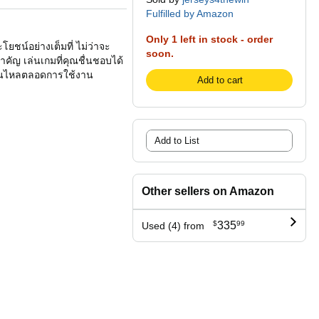
Fulfilled by Amazon
Only 1 left in stock - order
ชน์อย่างเต็มที่ ไม่ว่าจะ
soon.
ัญ เล่นเกมที่คุณชื่นชอบได้
ื่นไหลตลอดการใช้งาน
Add to cart
Add to List
Other sellers on Amazon
$
335
99
Used (4) from