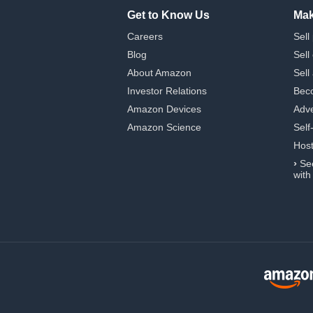
Get to Know Us
Mak
Careers
Sell
Blog
Sell
About Amazon
Sell
Investor Relations
Beco
Amazon Devices
Adve
Amazon Science
Self
Hos
›
Se
with