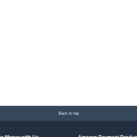
Back to top