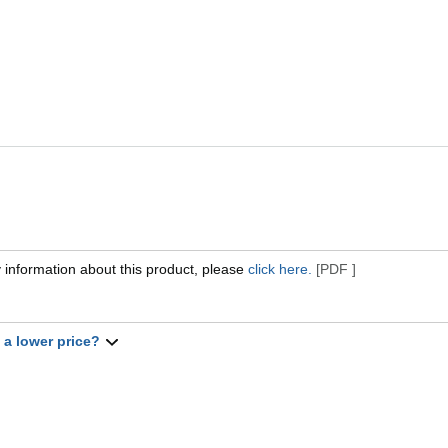
 information about this product, please
click here.
[PDF ]
t a lower price?