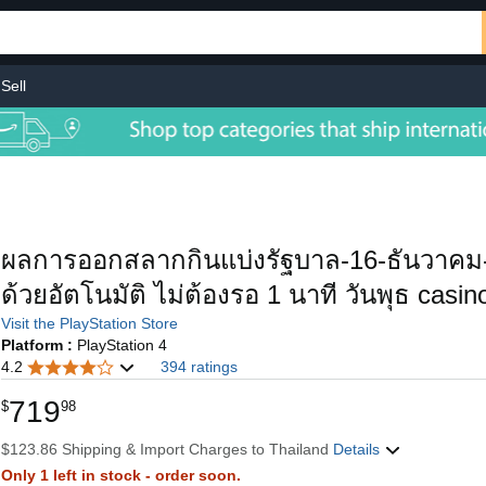
Sell
ผลการออกสลากกินแบ่งรัฐบาล-16-ธันวาค
ด้วยอัตโนมัติ ไม่ต้องรอ 1 นาที วันพุธ casi
Visit the PlayStation Store
Platform :
PlayStation 4
4.2
394 ratings
719
$
98
$123.86 Shipping & Import Charges to Thailand
Details
Only 1 left in stock - order soon.