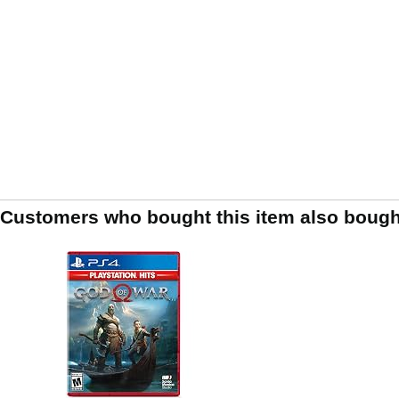
Customers who bought this item also bough