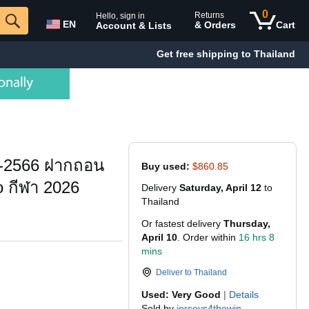
0
Returns
Hello, sign in
EN
& Orders
Cart
Account & Lists
Get free shipping to Thailand
ม-2566 ฝากถอน
Buy used:
$860.85
no กีฬา 2026
Delivery
Saturday, April 12
to
Thailand
Or fastest delivery
Thursday,
April 10
. Order within
16 hrs 8
mins
Deliver to
Thailand
Used: Very Good
|
Details
Sold by
jerseys4thewin