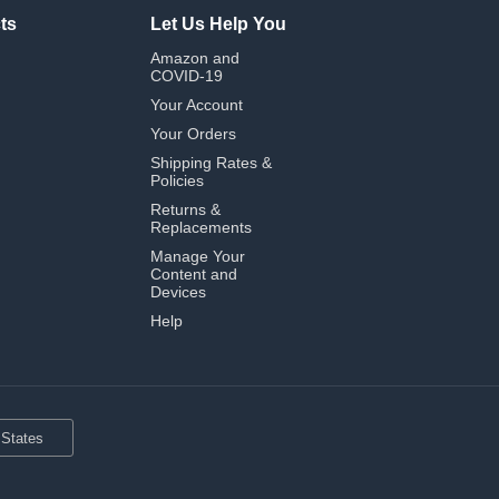
ts
Let Us Help You
Amazon and
COVID-19
Your Account
Your Orders
Shipping Rates &
Policies
Returns &
Replacements
Manage Your
Content and
Devices
Help
 States