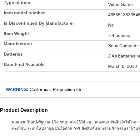
Type of item
Video Game
Item model number
465551863354
Is Discontinued By Manufacturer
No
Item Weight
7.4 ounces
Manufacturer
Sony Computer 
Batteries
2 AA batteries r
Date First Available
March 6, 2018
WARNING
:
California’s Proposition 65
Product Description
ผลสลากกินแบ่งรัฐบาล-16-กรกฎาคม-2564 อยากลองก่อนตัดสินใจใช่ไหม ทดลอ
ทะเบียน ระบบใหม่ล่าสุด มั่นใจด้วย API ลิขสิทธิ์แท้ พร้อมกิจกรรมรายวันที่อ