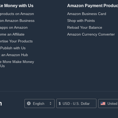
e Money with Us
Amazon Payment Produc
 products on Amazon
Amazon Business Card
 on Amazon Business
Shop with Points
 apps on Amazon
Reload Your Balance
me an Affiliate
Amazon Currency Converter
rtise Your Products
-Publish with Us
t an Amazon Hub
e More Make Money
 Us
English
$
USD - U.S. Dollar
United