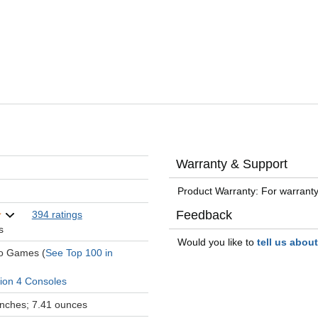
Warranty & Support
Product Warranty: For warranty
Feedback
394 ratings
s
Would you like to
tell us abou
eo Games (
See Top 100 in
tion 4 Consoles
 inches; 7.41 ounces