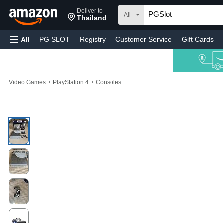
Deliver to
All
Thailand
PG SLOT
Registry
Customer Service
Gift Cards
All
›
›
Video Games
PlayStation 4
Consoles