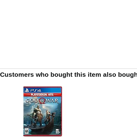
Customers who bought this item also bough