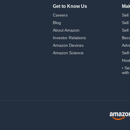
Get to Know Us
Mak
Careers
Sell
Blog
Sell
About Amazon
Sell
Investor Relations
Beco
Amazon Devices
Adve
Amazon Science
Self
Hos
›
Se
with