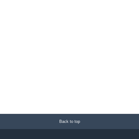
Back to top