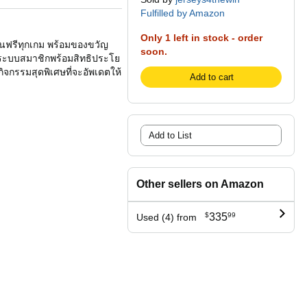
Fulfilled by Amazon
Only 1 left in stock - order
นฟรีทุกเกม พร้อมของขวัญ
soon.
ก ระบบสมาชิกพร้อมสิทธิประโย
จกรรมสุดพิเศษที่จะอัพเดตให้
Add to cart
Add to List
Other sellers on Amazon
$
335
99
Used (4) from