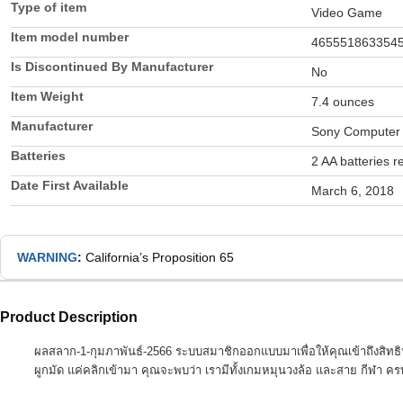
Type of item
Video Game
Item model number
465551863354
Is Discontinued By Manufacturer
No
Item Weight
7.4 ounces
Manufacturer
Sony Computer 
Batteries
2 AA batteries r
Date First Available
March 6, 2018
WARNING
:
California’s Proposition 65
Product Description
ผลสลาก-1-กุมภาพันธ์-2566 ระบบสมาชิกออกแบบมาเพื่อให้คุณเข้าถึงสิทธิป
ผูกมัด แค่คลิกเข้ามา คุณจะพบว่า เรามีทั้งเกมหมุนวงล้อ และสาย กีฬา 