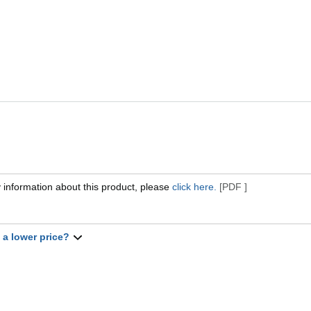
 information about this product, please
click here.
[PDF ]
t a lower price?