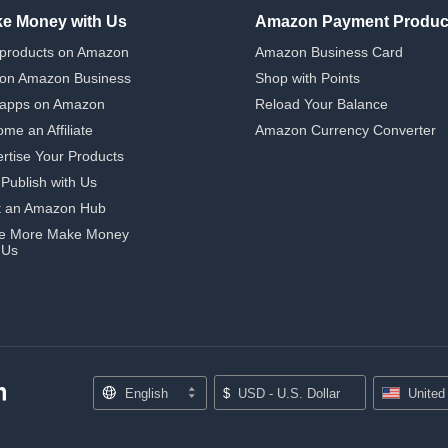
e Money with Us
Amazon Payment Produc
 products on Amazon
Amazon Business Card
 on Amazon Business
Shop with Points
 apps on Amazon
Reload Your Balance
me an Affiliate
Amazon Currency Converter
rtise Your Products
-Publish with Us
t an Amazon Hub
e More Make Money
 Us
English
$
USD - U.S. Dollar
United