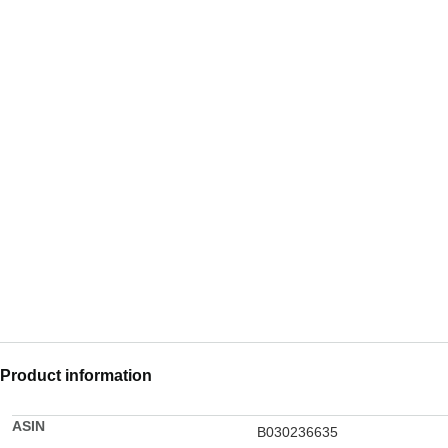
Product information
ASIN
B030236635