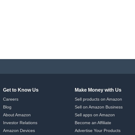
Get to Know Us
Make Money with Us
Careers
Sell products on Amazon
Blog
Sell on Amazon Business
About Amazon
Sell apps on Amazon
Investor Relations
Become an Affiliate
Amazon Devices
Advertise Your Products