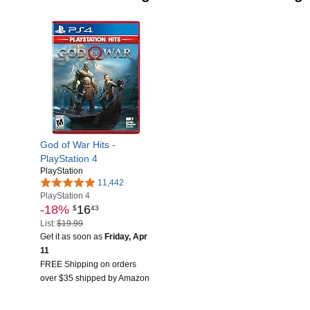
God of War Hits -
PlayStation 4
PlayStation
11,442
PlayStation 4
-18%
16
$
43
List:
$19.99
Get it as soon as
Friday, Apr
11
FREE Shipping on orders
over $35 shipped by Amazon