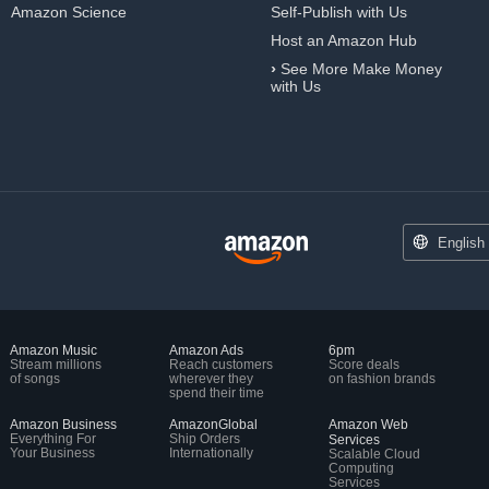
Amazon Science
Self-Publish with Us
Host an Amazon Hub
›
See More Make Money
with Us
English
Amazon Music
Amazon Ads
6pm
Stream millions
Reach customers
Score deals
of songs
wherever they
on fashion brands
spend their time
Amazon Business
AmazonGlobal
Amazon Web
Everything For
Ship Orders
Services
Your Business
Internationally
Scalable Cloud
Computing
Services