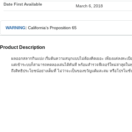
Date First Available
March 6, 2018
WARNING
:
California’s Proposition 65
Product Description
ผลออกสลากกินแบ่ง เริ่มต้นความสนุกแบบไม่ต้องคิดเยอะ เพียงแค่ลงทะเบีย
แค่เข้าระบบก็สามารถทดลองเล่นได้ทันที พร้อมสำรวจฟีเจอร์ใหม่ล่าสุดใน
ถึงสิทธิประโยชน์อย่างเต็มที่ ไม่ว่าจะเป็นของขวัญแต้มสะสม หรือโปรโมชั่