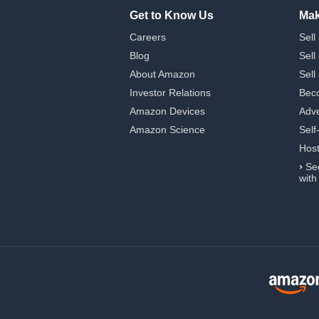
Get to Know Us
Mak
Careers
Sell
Blog
Sell
About Amazon
Sell
Investor Relations
Beco
Amazon Devices
Adve
Amazon Science
Self
Hos
›
Se
with