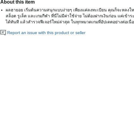
About this item
ผลฮายอย เริ่มต้นความสนุกแบบง่ายๆ เพียงแค่ลงทะเบียน คุณก็จะหลงใหล
สล็อต รูเล็ต และเกมกีฬา ที่นี่ไม่มีค่าใช้จ่าย ไม่ต้องฝากเงินก่อน แค่เ
ได้ทันที แล้วสำรวจฟีเจอร์ใหม่ล่าสุด ในทุกหมวดเกมที่อัปเดตอย่างต่อเนื่
Report an issue with this product or seller