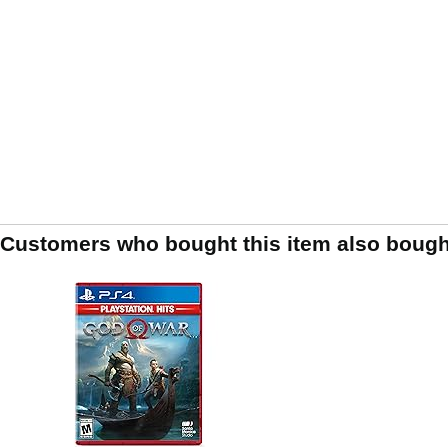
Customers who bought this item also bough