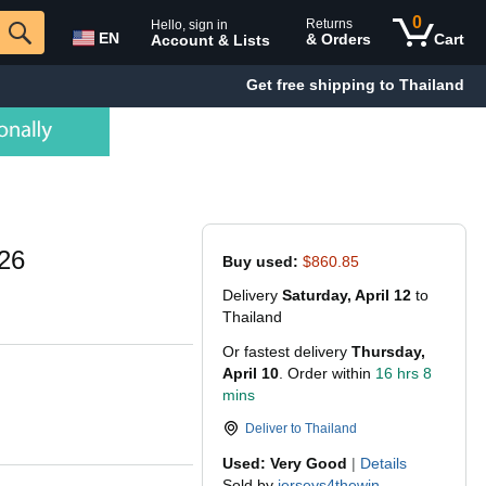
0
Returns
Hello, sign in
EN
& Orders
Cart
Account & Lists
Get free shipping to Thailand
26
Buy used:
$860.85
Delivery
Saturday, April 12
to
Thailand
Or fastest delivery
Thursday,
April 10
. Order within
16 hrs 8
mins
Deliver to
Thailand
Used: Very Good
|
Details
Sold by
jerseys4thewin