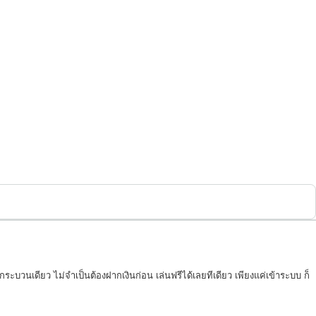
ะบวนเดียว ไม่จำเป็นต้องฝากเงินก่อน เล่นฟรีได้เลยทีเดียว เพียงแค่เข้าระบบ ก็