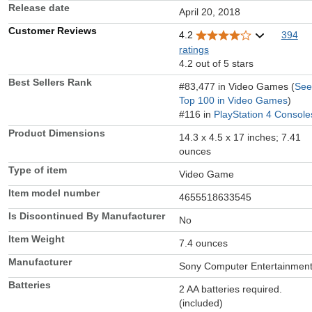
Release date
April 20, 2018
Customer Reviews
4.2
394
ratings
4.2 out of 5 stars
Best Sellers Rank
#83,477 in Video Games (
See
Top 100 in Video Games
)
#116 in
PlayStation 4 Console
Product Dimensions
14.3 x 4.5 x 17 inches; 7.41
ounces
Type of item
Video Game
Item model number
4655518633545
Is Discontinued By Manufacturer
No
Item Weight
7.4 ounces
Manufacturer
Sony Computer Entertainmen
Batteries
2 AA batteries required.
(included)