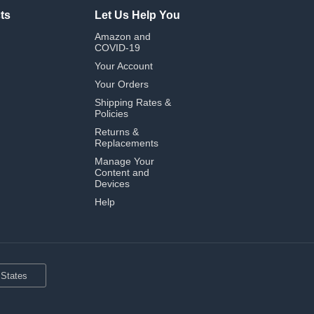
ts
Let Us Help You
Amazon and
COVID-19
Your Account
Your Orders
Shipping Rates &
Policies
Returns &
Replacements
Manage Your
Content and
Devices
Help
 States