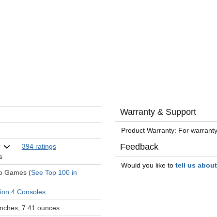
Warranty & Support
Product Warranty: For warranty
Feedback
394 ratings
s
Would you like to
tell us abou
eo Games (
See Top 100 in
tion 4 Consoles
 inches; 7.41 ounces