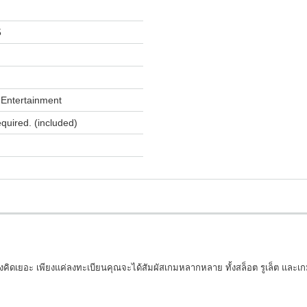
5
Entertainment
equired. (included)
องคิดเยอะ เพียงแค่ลงทะเบียนคุณจะได้สัมผัสเกมหลากหลาย ทั้งสล็อต รูเล็ต และเก