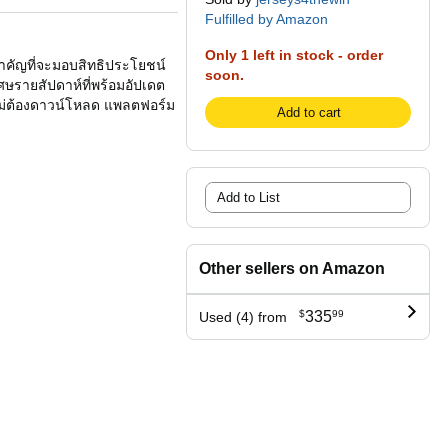
Fulfilled by Amazon
Only 1 left in stock - order
ำคัญที่จะมอบสิทธิประโยชน์
soon.
ษรายสัปดาห์ที่พร้อมอัปเดต
่ ไม่ต้องดาวน์โหลด แพลตฟอร์ม
Add to cart
Add to List
Other sellers on Amazon
$
335
99
Used (4) from