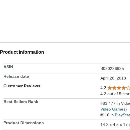
Product information
ASIN
B030236635
Release date
April 20, 2018
Customer Reviews
4.2
4.2 out of 5 star
Best Sellers Rank
#83,477 in Vid
Video Games
)
#116 in
PlaySta
Product Dimensions
14.3 x 4.5 x 17