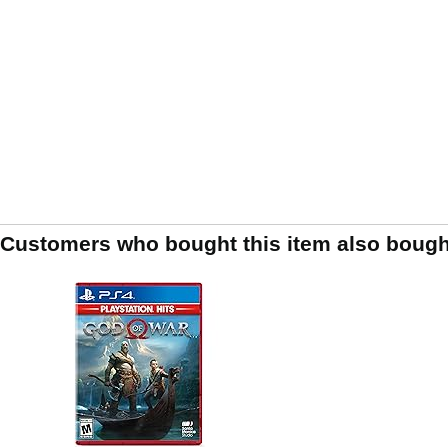
Customers who bought this item also bough