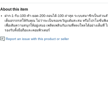
About this item
ฝาก-1-รับ-100-ทํา-ยอด-200-ถอนได้-100-ล่าสุด ระบบสมาชิกเป็นส่วนส
เต็มอรรถรสให้กับคุณ ไม่ว่าจะเป็นของขวัญแต้มสะสม หรือโปรโมชั่นพิเศ
เพื่อเติมความสนุกให้อยู่เสมอ เพลิดเพลินกับเกมที่หลงใหลได้อย่างเต็มที
รองรับทั้งมือถือและคอมพิวเตอร์
Report an issue with this product or seller