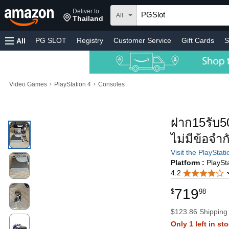
Deliver to
All
Thailand
PG SLOT
Registry
Customer Service
Gift Cards
S
All
›
›
Video Games
PlayStation 4
Consoles
ฝาก15รับ50
ไม่มีข้อจ
Visit the PlayStat
Platform :
PlaySt
4.2
719
$
98
$123.86 Shipping
Only 1 left in st