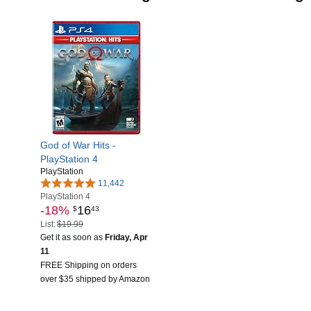
God of War Hits -
PlayStation 4
PlayStation
11,442
PlayStation 4
-18%
16
$
43
List:
$19.99
Get it as soon as
Friday, Apr
11
FREE Shipping on orders
over $35 shipped by Amazon