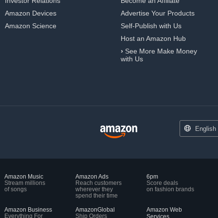
Investor Relations
Become an Affiliate
Amazon Devices
Advertise Your Products
Amazon Science
Self-Publish with Us
Host an Amazon Hub
›
See More Make Money
with Us
English
Amazon Music
Amazon Ads
6pm
Stream millions
Reach customers
Score deals
of songs
wherever they
on fashion brands
spend their time
Amazon Business
AmazonGlobal
Amazon Web
Everything For
Ship Orders
Services