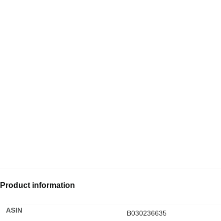
Product information
ASIN
B030236635