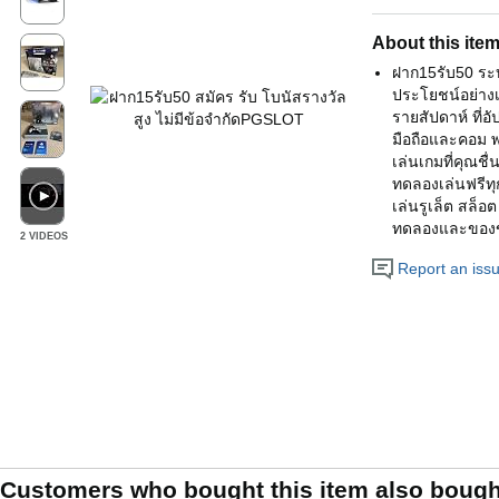
About this ite
ฝาก15รับ50 ระบ
ประโยชน์อย่างเ
รายสัปดาห์ ที่
มือถือและคอม 
เล่นเกมที่คุณช
ทดลองเล่นฟรีทุก
เล่นรูเล็ต สล็อต
ทดลองและของข
2 VIDEOS
Report an issue
Customers who bought this item also bough