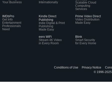
Your Business
Internationally
Scalable Cloud
Computing
Services
IMDbPro
Kindle Direct
Prime Video Direct
Get Info
Video Distribution
Publishing
Entertainment
Made Easy
Indie Digital & Print
Professionals
Publishing
Need
Made Easy
eero WiFi
Blink
Stream 4K Video
Smart Security
in Every Room
for Every Home
Conditions of Use
Privacy Notice
Cons
© 1996-2025, 