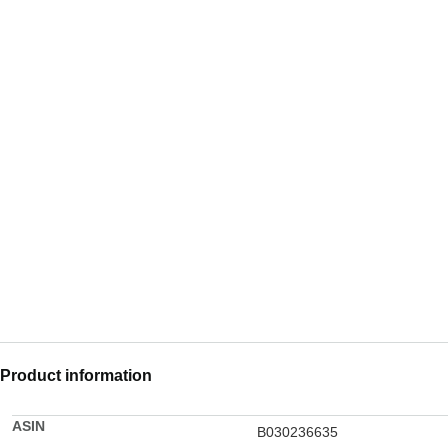
Product information
ASIN
B030236635