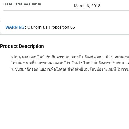
Date First Available
March 6, 2018
WARNING
:
California’s Proposition 65
Product Description
พนันฟุตบอลออนไลน์ เริ่มต้นความสนุกแบบไม่ต้องคิดเยอะ เพียงแค่สมัครสม
ได้สมัคร คุณก็สามารถทดลองเล่นได้แล้วฟรีๆ ไม่จำเป็นต้องฝากเงินก่อน แ
ระบบสมาชิกออกแบบมาเพื่อให้คุณเข้าถึงสิทธิประโยชน์อย่างเต็มที่ ไม่ว่