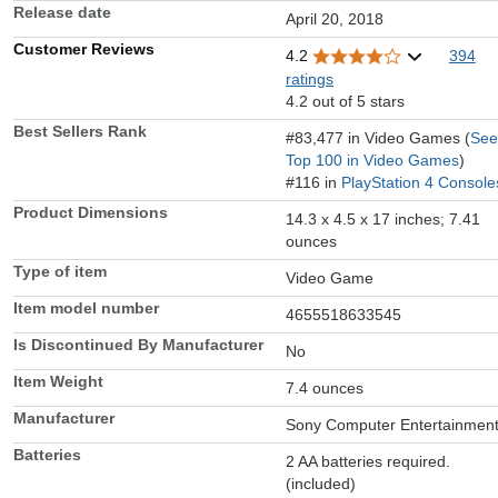
Release date
April 20, 2018
Customer Reviews
4.2
394
ratings
4.2 out of 5 stars
Best Sellers Rank
#83,477 in Video Games (
See
Top 100 in Video Games
)
#116 in
PlayStation 4 Console
Product Dimensions
14.3 x 4.5 x 17 inches; 7.41
ounces
Type of item
Video Game
Item model number
4655518633545
Is Discontinued By Manufacturer
No
Item Weight
7.4 ounces
Manufacturer
Sony Computer Entertainmen
Batteries
2 AA batteries required.
(included)