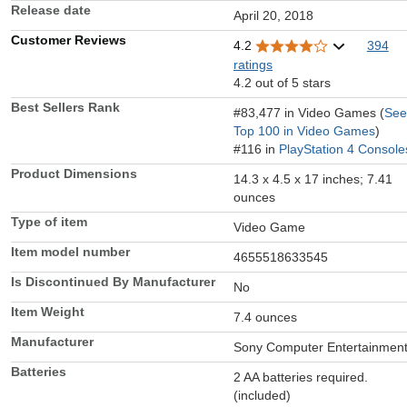
Release date
April 20, 2018
Customer Reviews
4.2
394
ratings
4.2 out of 5 stars
Best Sellers Rank
#83,477 in Video Games (
See
Top 100 in Video Games
)
#116 in
PlayStation 4 Console
Product Dimensions
14.3 x 4.5 x 17 inches; 7.41
ounces
Type of item
Video Game
Item model number
4655518633545
Is Discontinued By Manufacturer
No
Item Weight
7.4 ounces
Manufacturer
Sony Computer Entertainmen
Batteries
2 AA batteries required.
(included)