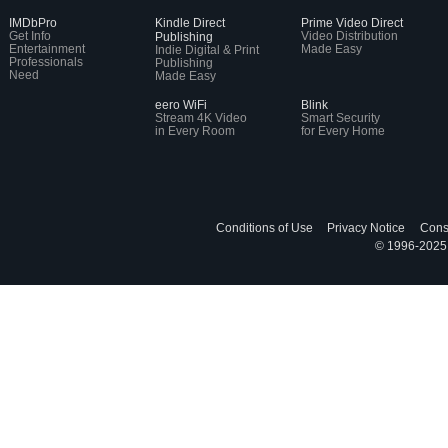
IMDbPro
Kindle Direct
Prime Video Direct
Get Info
Video Distribution
Publishing
Entertainment
Made Easy
Indie Digital & Print
Professionals
Publishing
Need
Made Easy
eero WiFi
Blink
Stream 4K Video
Smart Security
in Every Room
for Every Home
Conditions of Use
Privacy Notice
Cons
© 1996-2025, 