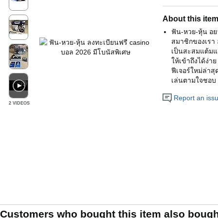
About this ite
ฟัน-หวย-หุ้น อ
สมาชิกของเรา อ
เป็นสะสมแต้มแล
ให้เข้าถึงได้ง่
ฟีเจอร์ใหม่ล่า
เล่นตามใจชอบ
Report an issue
2 VIDEOS
Customers who bought this item also bough