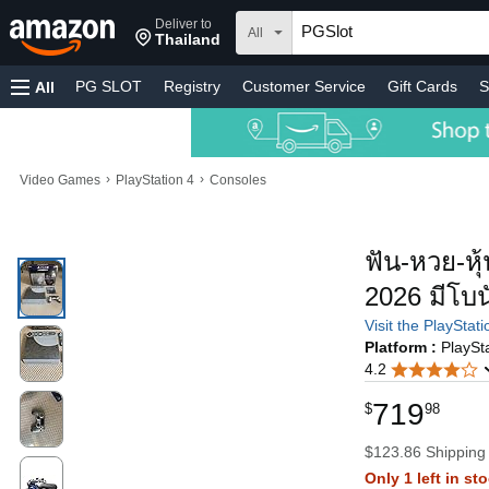
Deliver to
All
Thailand
PG SLOT
Registry
Customer Service
Gift Cards
S
All
›
›
Video Games
PlayStation 4
Consoles
ฟัน-หวย-หุ
2026 มีโบน
Visit the PlayStat
Platform :
PlaySt
4.2
719
$
98
$123.86 Shipping
Only 1 left in st