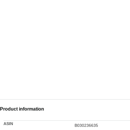
Product information
ASIN
B030236635