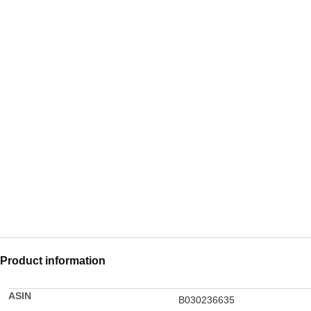
Product information
ASIN
B030236635