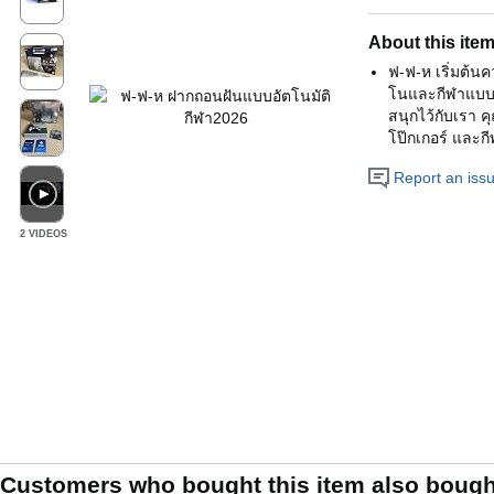
About this ite
ฟ-ฟ-ห เริ่มต้น
โนและกีฬาแบบไ
สนุกไว้กับเรา 
โป๊กเกอร์ และก
Report an issue
2 VIDEOS
Customers who bought this item also bough