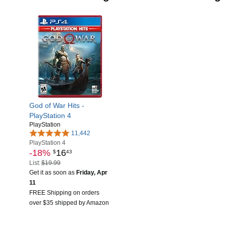
God of War Hits -
PlayStation 4
PlayStation
11,442
PlayStation 4
-18%
16
$
43
List:
$19.99
Get it as soon as
Friday, Apr
11
FREE Shipping on orders
over $35 shipped by Amazon