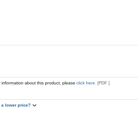
 information about this product, please
click here.
[PDF ]
t a lower price?