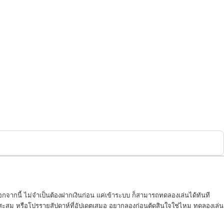
อกจากนี้ ไม่จำเป็นต้องฝากเงินก่อน แค่เข้าระบบ ก็สามารถทดลองเล่นได้ทันที
มสะสม หรือโปรรายสัปดาห์ที่อัปเดตเสมอ อยากลองก่อนตัดสินใจใช่ไหม ทดลองเล่น