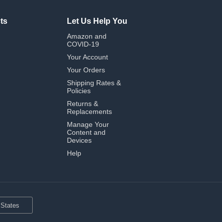
ts
Let Us Help You
Amazon and
COVID-19
Your Account
Your Orders
Shipping Rates &
Policies
Returns &
Replacements
Manage Your
Content and
Devices
Help
 States