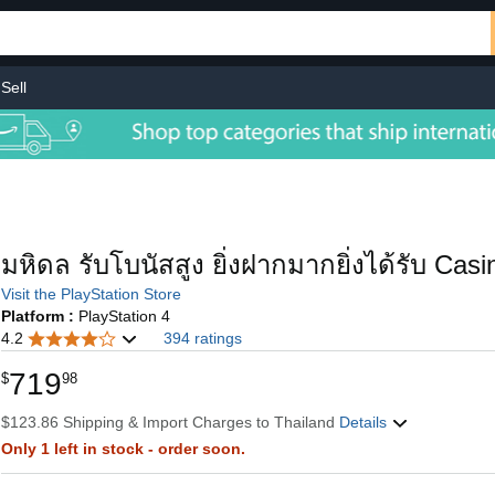
Sell
มหิดล รับโบนัสสูง ยิ่งฝากมากยิ่งได้รับ Cas
Visit the PlayStation Store
Platform :
PlayStation 4
4.2
394 ratings
719
$
98
$123.86 Shipping & Import Charges to Thailand
Details
Only 1 left in stock - order soon.