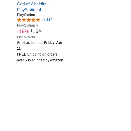
God of War Hits -
PlayStation 4
PlayStation
11,442
PlayStation 4
-18%
16
$
43
List:
$19.99
Get it as soon as
Friday, Apr
11
FREE Shipping on orders
over $35 shipped by Amazon