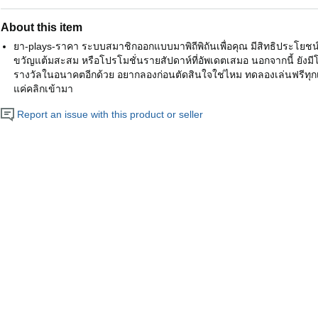
About this item
ยา-plays-ราคา ระบบสมาชิกออกแบบมาพิถีพิถันเพื่อคุณ มีสิทธิประโยชน
ขวัญแต้มสะสม หรือโปรโมชั่นรายสัปดาห์ที่อัพเดตเสมอ นอกจากนี้ ยั
รางวัลในอนาคตอีกด้วย อยากลองก่อนตัดสินใจใช่ไหม ทดลองเล่นฟรีทุกเกมไ
แค่คลิกเข้ามา
Report an issue with this product or seller