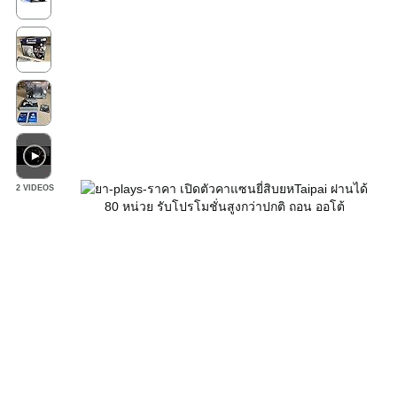
2 VIDEOS