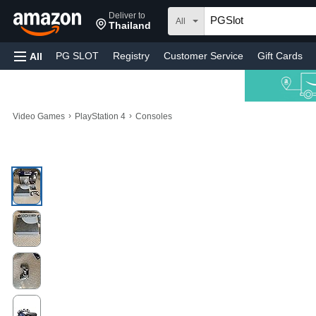
Deliver to
All
Thailand
PG SLOT
Registry
Customer Service
Gift Cards
All
›
›
Video Games
PlayStation 4
Consoles