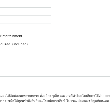
5
Entertainment
equired. (included)
ณจะได้สัมผัสเกมหลากหลาย ทั้งสล็อต รูเล็ต และเกมกีฬาโดยไม่เสียค่าใช้จ่าย แถม
าเพื่อให้คุณเข้าถึงสิทธิประโยชน์อย่างเต็มที่ ไม่ว่าจะเป็นของขวัญแต้มสะสม 