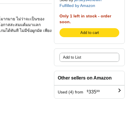
Fulfilled by Amazon
Only 1 left in stock - order
์มากมาย ไม่ว่าจะเป็นของ
soon.
งมีโอกาสสะสมแต้มมาแลก
ด้ทันที ไม่มีข้อผูกมัด เพียง
Add to cart
Add to List
Other sellers on Amazon
$
335
99
Used (4) from