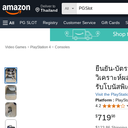
Deliver to
All
Thailand
PG SLOT
Registry
Customer Service
Gift Cards
S
All
›
›
Video Games
PlayStation 4
Consoles
ยืนยัน-บัต
วิเคราะห์
รับโบนัสพิ
Visit the PlayStat
Platform :
PlaySt
4.2
719
$
98
$123.86 Shipping