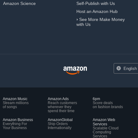
Amazon Science
Self-Publish with Us
Host an Amazon Hub
›
See More Make Money
with Us
English
Amazon Music
Amazon Ads
6pm
Stream millions
Reach customers
Score deals
of songs
wherever they
on fashion brands
spend their time
Amazon Business
AmazonGlobal
Amazon Web
Everything For
Ship Orders
Services
Your Business
Internationally
Scalable Cloud
Computing
Services