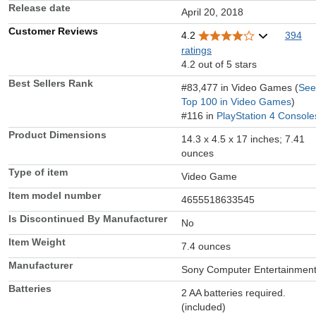
Release date
April 20, 2018
Customer Reviews
4.2
394
ratings
4.2 out of 5 stars
Best Sellers Rank
#83,477 in Video Games (
See
Top 100 in Video Games
)
#116 in
PlayStation 4 Console
Product Dimensions
14.3 x 4.5 x 17 inches; 7.41
ounces
Type of item
Video Game
Item model number
4655518633545
Is Discontinued By Manufacturer
No
Item Weight
7.4 ounces
Manufacturer
Sony Computer Entertainmen
Batteries
2 AA batteries required.
(included)