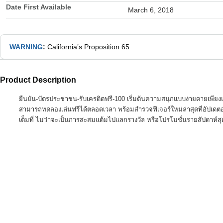
Date First Available
March 6, 2018
WARNING
:
California’s Proposition 65
Product Description
ยืนยัน-บัตรประชาชน-รับเครดิตฟรี-100 เริ่มต้นความสนุกแบบง่ายดายเพียงแ
สามารถทดลองเล่นฟรีได้ตลอดเวลา พร้อมสำรวจฟีเจอร์ใหม่ล่าสุดที่อัปเดตอย
เต็มที่ ไม่ว่าจะเป็นการสะสมแต้มไปแลกรางวัล หรือโปรโมชั่นรายสัปดาห์สุ