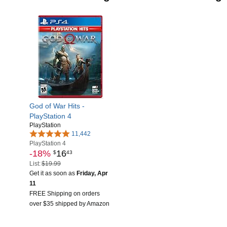
God of War Hits -
PlayStation 4
PlayStation
11,442
PlayStation 4
-18%
16
$
43
List:
$19.99
Get it as soon as
Friday, Apr
11
FREE Shipping on orders
over $35 shipped by Amazon