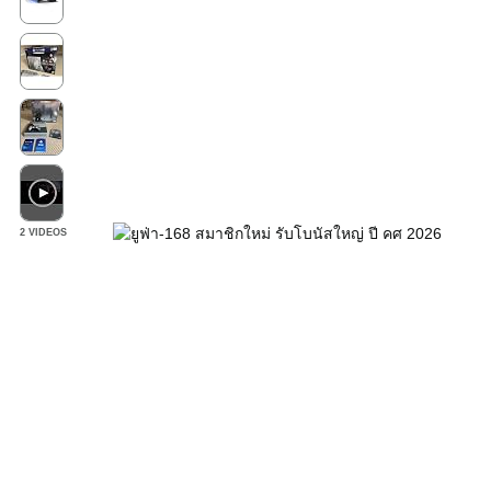
2 VIDEOS