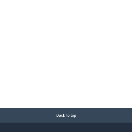
Back to top