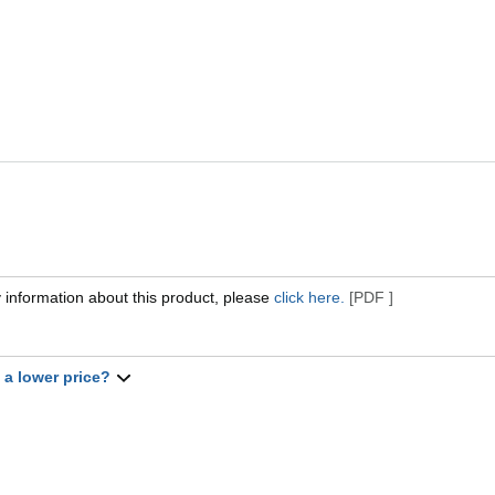
 information about this product, please
click here.
[PDF ]
t a lower price?