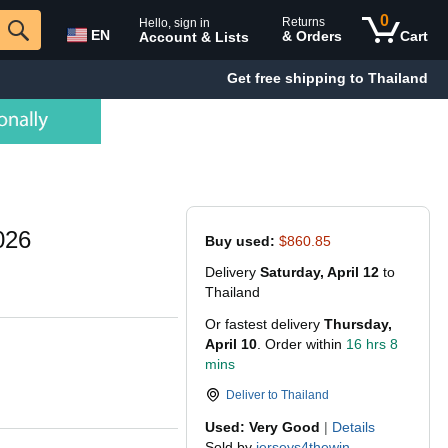
0
Returns
Hello, sign in
EN
& Orders
Cart
Account & Lists
Get free shipping to Thailand
026
Buy used:
$860.85
Delivery
Saturday, April 12
to
Thailand
Or fastest delivery
Thursday,
April 10
. Order within
16 hrs 8
mins
Deliver to
Thailand
Used: Very Good
|
Details
Sold by
jerseys4thewin