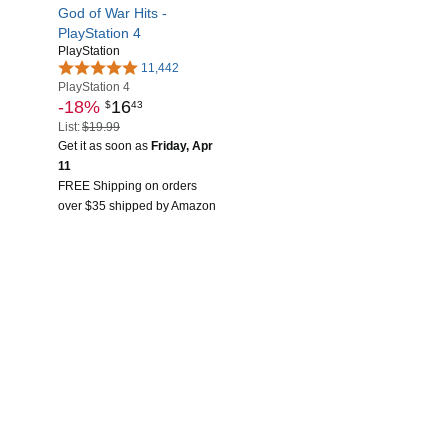
God of War Hits -
PlayStation 4
PlayStation
11,442
PlayStation 4
-18%
16
$
43
List:
$19.99
Get it as soon as
Friday, Apr
11
FREE Shipping on orders
over $35 shipped by Amazon