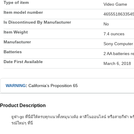
Type of item
Video Game
Item model number
465551863354
Is Discontinued By Manufacturer
No
Item Weight
7.4 ounces
Manufacturer
Sony Computer 
Batteries
2 AA batteries r
Date First Available
March 6, 2018
WARNING
:
California’s Proposition 65
Product Description
ยูฟ่า-go ที่นี่มีให้ครบทุกแนวทั้งหมุนวงล้อ คาสิโนออนไลน์ หรือสายกีฬา พ
รณ์ใหม่ๆ ที่นี่