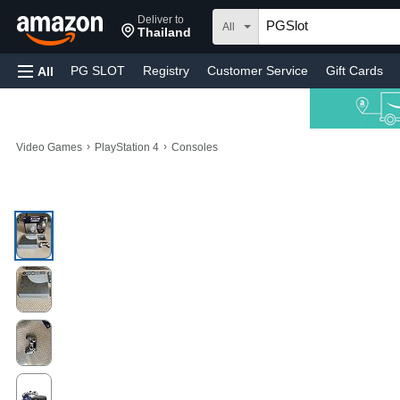
Deliver to
All
Thailand
PG SLOT
Registry
Customer Service
Gift Cards
All
›
›
Video Games
PlayStation 4
Consoles