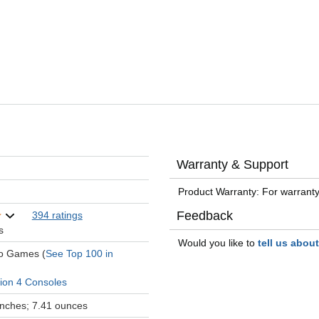
Warranty & Support
Product Warranty: For warranty
Feedback
394 ratings
s
Would you like to
tell us abou
eo Games (
See Top 100 in
tion 4 Consoles
 inches; 7.41 ounces