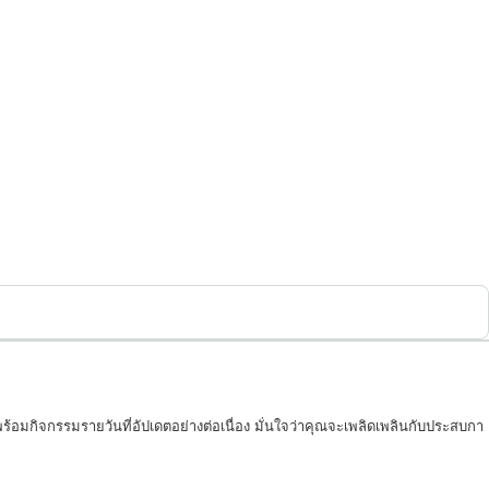
พร้อมกิจกรรมรายวันที่อัปเดตอย่างต่อเนื่อง มั่นใจว่าคุณจะเพลิดเพลินกับประสบกา