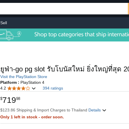
Sell
ยูฟ่า-go pg slot รับโบนัสใหม่ ยิ่งใหญ่ที่สุด 
Visit the PlayStation Store
Platform :
PlayStation 4
4.2
394 ratings
719
$
98
$123.86 Shipping & Import Charges to Thailand
Details
Only 1 left in stock - order soon.