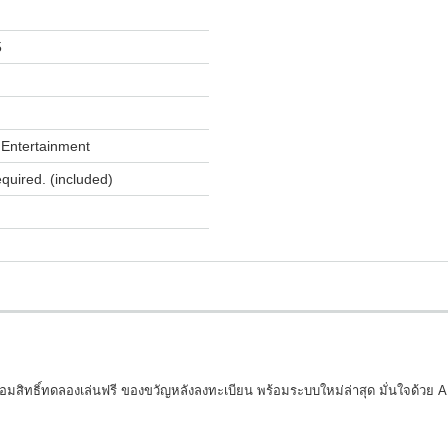
5
Entertainment
equired. (included)
มสิทธิ์ทดลองเล่นฟรี ของขวัญหลังลงทะเบียน พร้อมระบบใหม่ล่าสุด มั่นใจด้วย API 