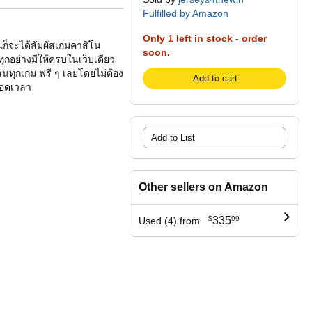
Fulfilled by Amazon
Only 1 left in stock - order
ณก็จะได้สัมผัสเกมคาสิโน
soon.
ทุกอย่างมีให้ครบในเว็บเดียว
่นทุกเกม ฟรี ๆ เลยโดยไม่ต้อง
Add to cart
ตลอดเวลา
Add to List
Other sellers on Amazon
$
335
99
Used (4) from