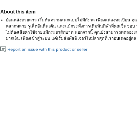
About this item
ย้อนหลังหวยลาว เริ่มต้นความสนุกแบบไม่มีกังวล เพียงแค่ลงทะเบียน คุ
หลากหลาย รูเล็ตอันตื่นเต้น และแม้กระทั่งการเดิมพันกีฬาที่คุณชื่นชอบ 
ไม่ต้องเสียค่าใช้จ่ายแม้กระยาสักบาท นอกจากนี้ คุณยังสามารถทดลองเล
ฝากเงิน เพียงเข้าสู่ระบบ แค่เริ่มสัมผัสฟีเจอร์ใหม่ล่าสุดที่เราอัปเดตอยู่
Report an issue with this product or seller