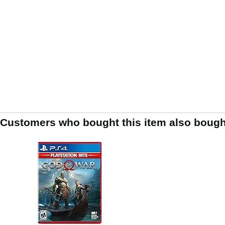
Customers who bought this item also bough