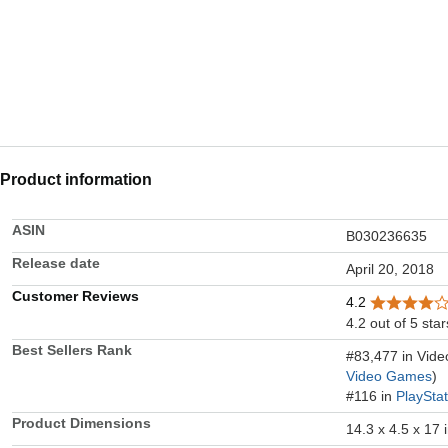
Product information
ASIN
B030236635
Release date
April 20, 2018
Customer Reviews
4.2
4.2 out of 5 star
Best Sellers Rank
#83,477 in Vid
Video Games
)
#116 in
PlaySta
Product Dimensions
14.3 x 4.5 x 17