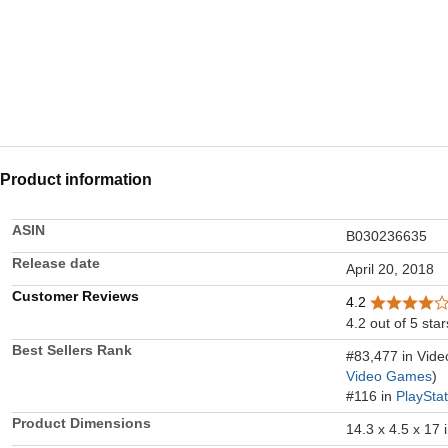
Product information
ASIN
B030236635
Release date
April 20, 2018
Customer Reviews
4.2
4.2 out of 5 star
Best Sellers Rank
#83,477 in Vid
Video Games
)
#116 in
PlaySta
Product Dimensions
14.3 x 4.5 x 17