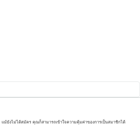
อ แม้ยังไม่ได้สมัคร คุณก็สามารถเข้าใจความคุ้มค่าของการเป็นสมาชิกได้