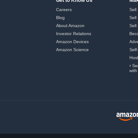
Get to Know Us
Mak
Careers
Sell
Blog
Sell
About Amazon
Sell
Investor Relations
Beco
Amazon Devices
Adve
Amazon Science
Self
Hos
›
Se
with