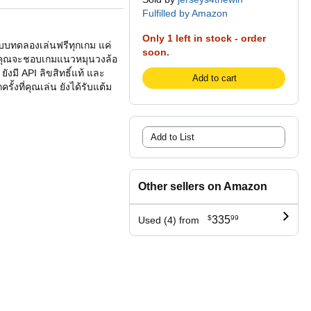
Fulfilled by Amazon
Only 1 left in stock - order
บบทดลองเล่นฟรีทุกเกม แค่
soon.
ว่าคุณจะชอบเกมแนวหมุนวงล้อ
ังมี API ลิขสิทธิ์แท้ และ
Add to cart
ั้งที่คุณเล่น ยังได้รับแต้ม
Add to List
Other sellers on Amazon
$
335
99
Used (4) from