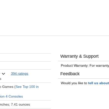
Warranty & Support
Product Warranty: For warranty
Feedback
394 ratings
s
Would you like to
tell us abou
eo Games (
See Top 100 in
tion 4 Consoles
 inches; 7.41 ounces