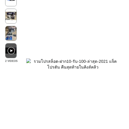
2 VIDEOS