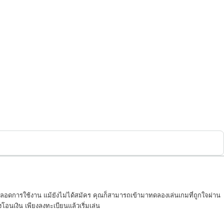
ดการใช้งาน แม้ยังไม่ได้สมัคร คุณก็สามารถเข้ามาทดลองเล่นเกมที่ถูกใจผ่าน
งโอนเงิน เพียงลงทะเบียนแล้วเริ่มเล่น