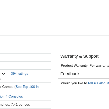
Warranty & Support
Product Warranty: For warranty
Feedback
394 ratings
s
Would you like to
tell us abou
eo Games (
See Top 100 in
tion 4 Consoles
 inches; 7.41 ounces