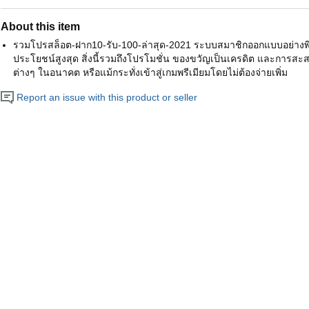
About this item
รวมโปรสล็อต-ฝาก10-รับ-100-ล่าสุด-2021 ระบบสมาชิกออกแบบอย่างพิถีพิ
ประโยชน์สูงสุด สิ่งนี้รวมถึงโปรโมชั่น ของขวัญเป็นเครดิต และการสะ
ต่างๆ ในอนาคต หรือแม้กระทั่งเข้าสู่เกมพรีเมียมโดยไม่ต้องจ่ายเพิ่ม
Report an issue with this product or seller