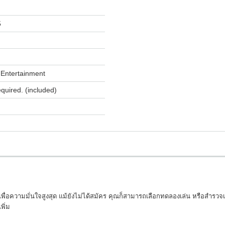
5
Entertainment
equired. (included)
พื่อความมั่นใจสูงสุด แม้ยังไม่ได้สมัคร คุณก็สามารถเลือกทดลองเล่น หรือสำร
พิ่ม