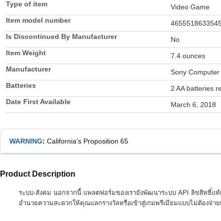
Type of item
Video Game
Item model number
465551863354
Is Discontinued By Manufacturer
No
Item Weight
7.4 ounces
Manufacturer
Sony Computer 
Batteries
2 AA batteries r
Date First Available
March 6, 2018
WARNING
:
California’s Proposition 65
Product Description
ระบบ-สังคม นอกจากนี้ แพลตฟอร์มของเรายังพัฒนาระบบ API ลิขสิทธิ์แท้เ
อำนวยความสะดวกให้คุณแลกรางวัลหรือเข้าสู่เกมพรีเมียมแบบไม่ต้องจ่ายเ