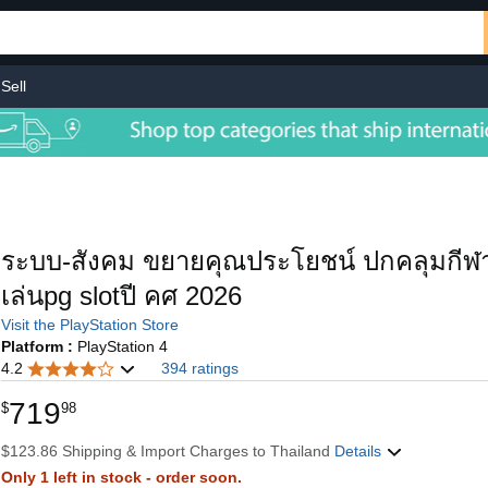
Sell
ระบบ-สังคม ขยายคุณประโยชน์ ปกคลุมกีฬ
เล่นpg slotปี คศ 2026
Visit the PlayStation Store
Platform :
PlayStation 4
4.2
394 ratings
719
$
98
$123.86 Shipping & Import Charges to Thailand
Details
Only 1 left in stock - order soon.