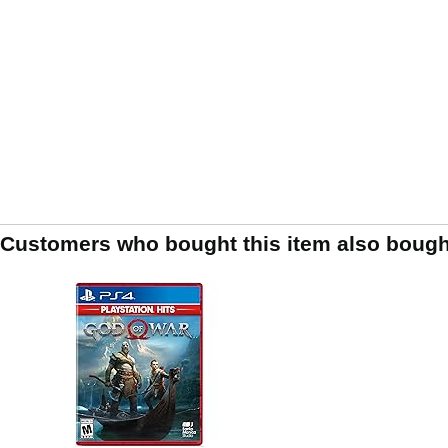
Customers who bought this item also bough