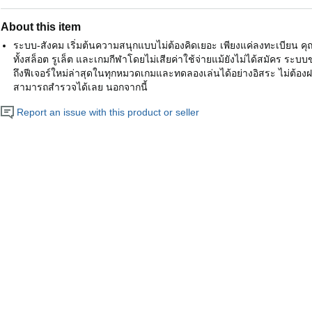
About this item
ระบบ-สังคม เริ่มต้นความสนุกแบบไม่ต้องคิดเยอะ เพียงแค่ลงทะเบียน 
ทั้งสล็อต รูเล็ต และเกมกีฬาโดยไม่เสียค่าใช้จ่ายแม้ยังไม่ได้สมัคร ระ
ถึงฟีเจอร์ใหม่ล่าสุดในทุกหมวดเกมและทดลองเล่นได้อย่างอิสระ ไม่ต้องฝ
สามารถสำรวจได้เลย นอกจากนี้
Report an issue with this product or seller