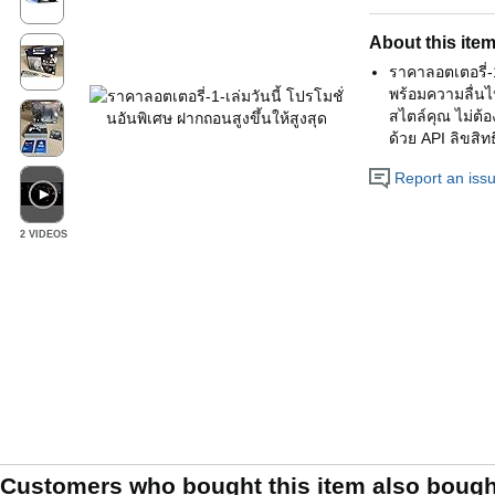
About this ite
ราคาลอตเตอรี่-
พร้อมความลื่น
สไตล์คุณ ไม่ต้อ
ด้วย API ลิขสิทธ
Report an issue
2 VIDEOS
Customers who bought this item also bough