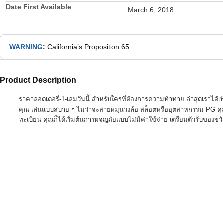
Date First Available
March 6, 2018
WARNING
:
California’s Proposition 65
Product Description
ราคาลอตเตอรี่-1-เล่มวันนี้ สำหรับใครที่ต้องการความท้าทาย ล่าสุดเราได้
คุณ เล่นแบบสบาย ๆ ไม่ว่าจะสายหมุนวงล้อ สล็อตหรืออุตสาหกรรม PG คุณสา
ทะเบียน คุณก็ได้เริ่มต้นการผจญภัยแบบไม่มีค่าใช้จ่าย เตรียมตัวรับของข