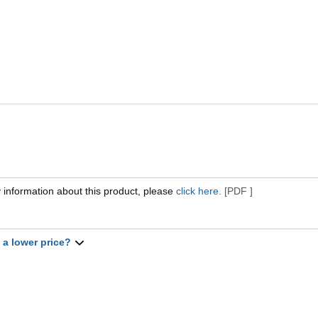
 information about this product, please
click here.
[PDF ]
t a lower price?