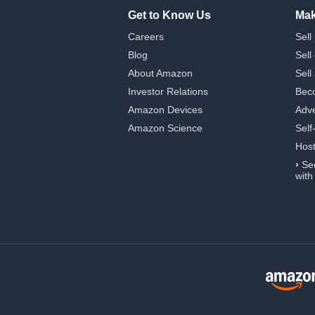
Get to Know Us
Mak
Careers
Sell
Blog
Sell
About Amazon
Sell
Investor Relations
Beco
Amazon Devices
Adve
Amazon Science
Self
Hos
›
Se
with