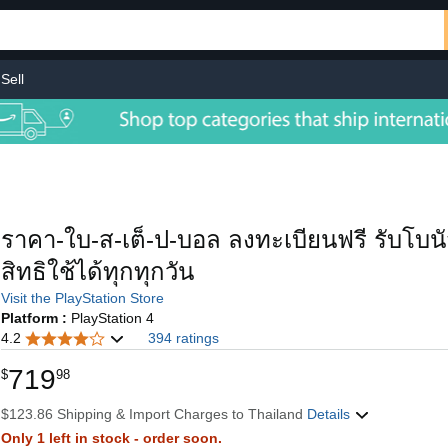
Sell
ราคา-ใบ-ส-เต็-ป-บอล ลงทะเบียนฟรี รับโบน
สิทธิใช้ได้ทุกทุกวัน
Visit the PlayStation Store
Platform :
PlayStation 4
4.2
394 ratings
719
$
98
$123.86 Shipping & Import Charges to Thailand
Details
Only 1 left in stock - order soon.