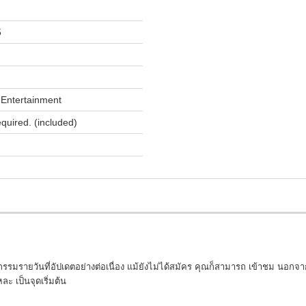
5
Entertainment
equired. (included)
รรมรายวันที่อัปเดตอย่างต่อเนื่อง แม้ยังไม่ได้สมัคร คุณก็สามารถ เข้าชม นอกจากนั
ะ เป็นจุดเริ่มต้น