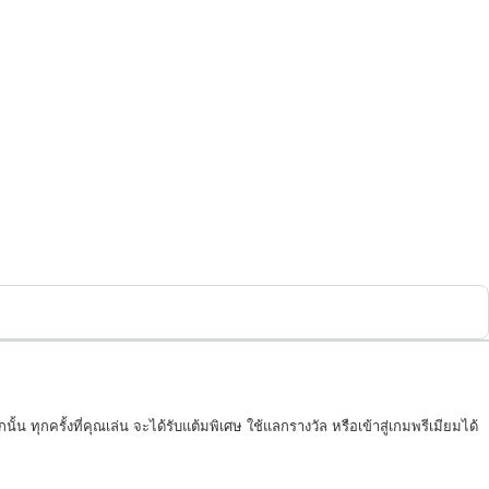
้น ทุกครั้งที่คุณเล่น จะได้รับแต้มพิเศษ ใช้แลกรางวัล หรือเข้าสู่เกมพรีเมียมได้