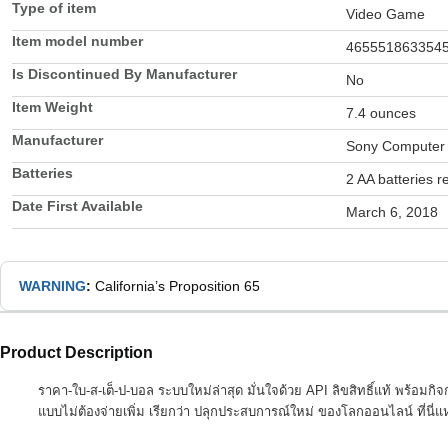
Type of item
Video Game
Item model number
465551863354
Is Discontinued By Manufacturer
No
Item Weight
7.4 ounces
Manufacturer
Sony Computer 
Batteries
2 AA batteries r
Date First Available
March 6, 2018
WARNING
:
California’s Proposition 65
Product Description
ราคา-ใบ-ส-เต็-ป-บอล ระบบใหม่ล่าสุด มั่นใจด้วย API ลิขสิทธิ์แท้ พร้อมกิจก
แบบไม่ต้องจ่ายเพิ่ม เรียกว่า ปลุกประสบการณ์ใหม่ ของโลกออนไลน์ ที่นี่แหล