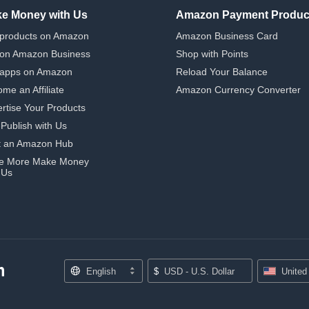
e Money with Us
Amazon Payment Produc
 products on Amazon
Amazon Business Card
 on Amazon Business
Shop with Points
 apps on Amazon
Reload Your Balance
me an Affiliate
Amazon Currency Converter
rtise Your Products
-Publish with Us
t an Amazon Hub
e More Make Money
 Us
English
$
USD - U.S. Dollar
United