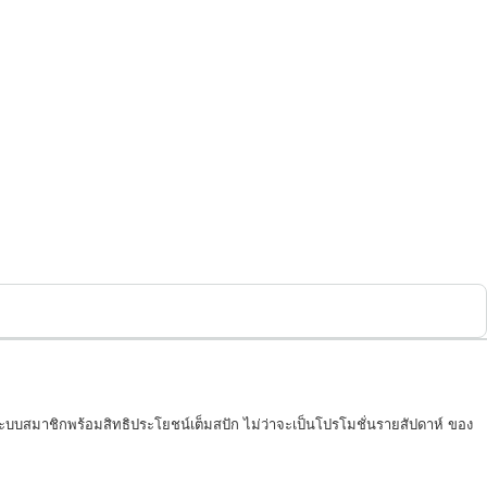
ะบบสมาชิกพร้อมสิทธิประโยชน์เต็มสปัก ไม่ว่าจะเป็นโปรโมชั่นรายสัปดาห์ ของ