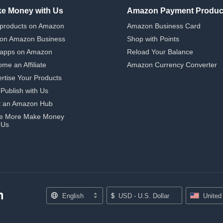
e Money with Us
Amazon Payment Produc
 products on Amazon
Amazon Business Card
 on Amazon Business
Shop with Points
 apps on Amazon
Reload Your Balance
me an Affiliate
Amazon Currency Converter
rtise Your Products
-Publish with Us
t an Amazon Hub
e More Make Money
 Us
English
$
USD - U.S. Dollar
United