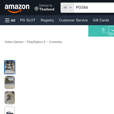
Deliver to
All
Thailand
PG SLOT
Registry
Customer Service
Gift Cards
All
›
›
Video Games
PlayStation 4
Consoles