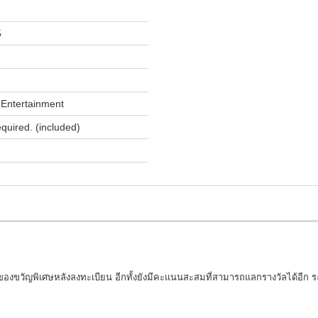
5
Entertainment
equired. (included)
องขวัญพิเศษหลังลงทะเบียน อีกทั้งยังมีคะแนนสะสมที่สามารถแลกรางวัลได้อีก ร