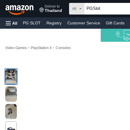
Deliver to
All
Thailand
PG SLOT
Registry
Customer Service
Gift Cards
All
›
›
Video Games
PlayStation 4
Consoles