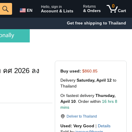
0
Returns
Hello, sign in
EN
& Orders
Cart
Account & Lists
Get free shipping to Thailand
าท คศ 2026 ลง
Buy used:
$860.85
Delivery
Saturday, April 12
to
Thailand
Or fastest delivery
Thursday,
April 10
. Order within
16 hrs 8
mins
Deliver to
Thailand
Used: Very Good
|
Details
Sold by
jerseys4thewin