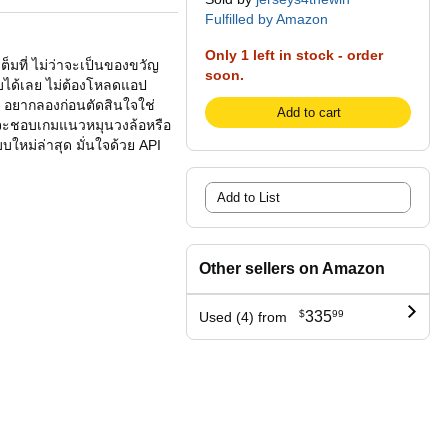
Fulfilled by Amazon
Only 1 left in stock - order
็มที่ ไม่ว่าจะเป็นของขวัญ
soon.
อบได้เลย ไม่ต้องโหลดแอป
 อยากลองก่อนตัดสินใจใช่
Add to cart
คุณจะชอบเกมแนวหมุนวงล้อหรือ
ใหม่ล่าสุด มั่นใจด้วย API
Add to List
Other sellers on Amazon
$
335
99
Used (4) from