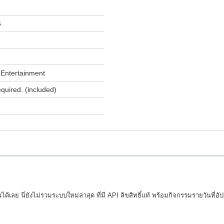
5
Entertainment
equired. (included)
ลย นี่ยังไม่รวมระบบใหม่ล่าสุด ที่มี API ลิขสิทธิ์แท้ พร้อมกิจกรรมรายวันที่อัปเดต