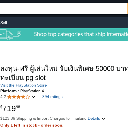
Sell
ลงทุน-ฟรี ผู้เล่นใหม่ รับเงินพิเศษ 50000 บ
ทะเบียน pg slot
Visit the PlayStation Store
Platform :
PlayStation 4
4.2
394 ratings
719
$
98
$123.86 Shipping & Import Charges to Thailand
Details
Only 1 left in stock - order soon.