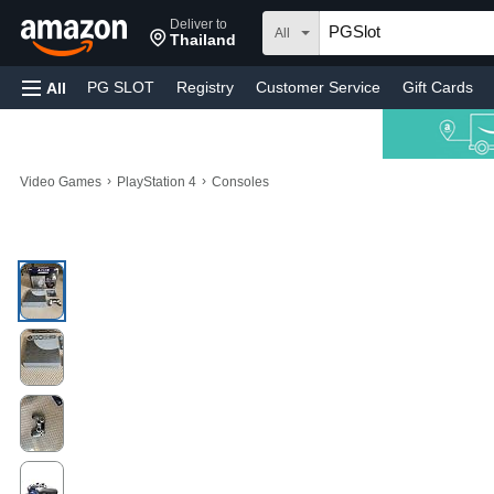
Deliver to
All
Thailand
PG SLOT
Registry
Customer Service
Gift Cards
All
›
›
Video Games
PlayStation 4
Consoles