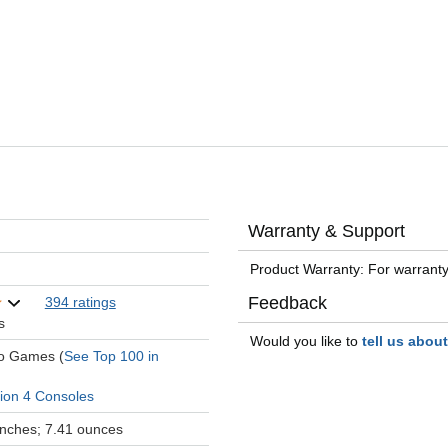
Warranty & Support
Product Warranty: For warranty
Feedback
394 ratings
s
Would you like to
tell us abou
eo Games (
See Top 100 in
tion 4 Consoles
 inches; 7.41 ounces