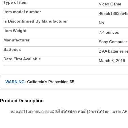
Type of item
Video Game
Item model number
465551863354
Is Discontinued By Manufacturer
No
Item Weight
7.4 ounces
Manufacturer
Sony Computer 
Batteries
2 AA batteries r
Date First Available
March 6, 2018
WARNING
:
California’s Proposition 65
Product Description
ลอตเตอรี่1เมษายน2563 แม้ยังไม่ได้สมัคร คุณก็รู้จักเราได้ง่ายๆ เพราะ AP