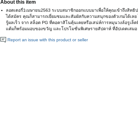
About this item
ลอตเตอรี่1เมษายน2563 ระบบสมาชิกออกแบบมาเพื่อให้คุณเข้าถึงสิทธิประโ
ได้สมัคร คุณก็สามารถเยี่ยมชมและสัมผัสกับความสนุกของตัวเกมได้เลย
รู้ผลเร็ว จาก สล็อต PG ที่คอคาสิโนคุ้นเคยหรือเสน่ห์การหมุนวงล้อรูเล็ต
แต้มก็พร้อมมอบของขวัญ และโปรโมชั่นพิเศษรายสัปดาห์ ที่อัปเดตเสมอ
Report an issue with this product or seller