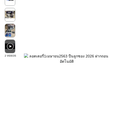
2 VIDEOS