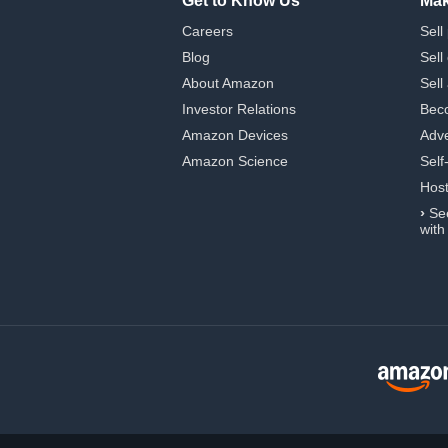
Get to Know Us
Mak
Careers
Sell
Blog
Sell
About Amazon
Sell
Investor Relations
Beco
Amazon Devices
Adve
Amazon Science
Self
Hos
›
Se
with