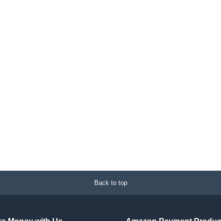
Back to top