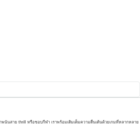
นนักพนันสาย thrill หรือชอบกีฬา เราพร้อมเติมเต็มความตื่นเต้นด้วยเกมที่หลากหลาย