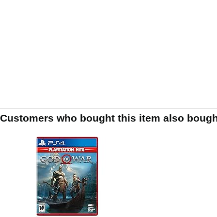
Customers who bought this item also bough