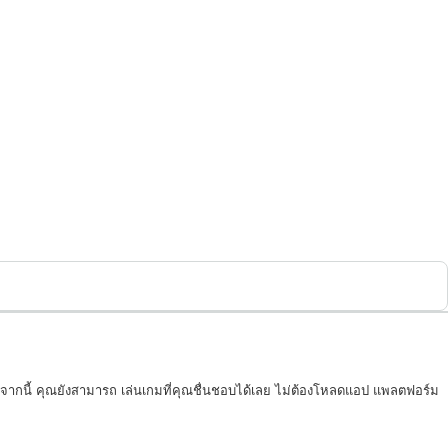
กจากนี้ คุณยังสามารถ เล่นเกมที่คุณชื่นชอบได้เลย ไม่ต้องโหลดแอป แพลตฟอร์ม