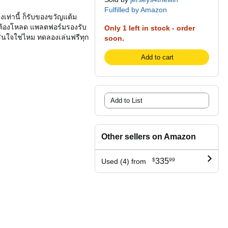
Fulfilled by Amazon
เท่านี้ ก็รับของขวัญแต้ม
ม่ต้องโหลด แพลตฟอร์มรองรับ
Only 1 left in stock - order
ินใจใช่ไหม ทดลองเล่นฟรีทุก
soon.
Add to cart
Add to List
Other sellers on Amazon
$
335
99
Used (4) from