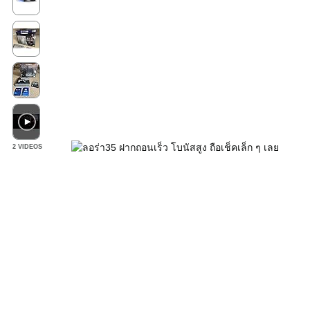
2 VIDEOS