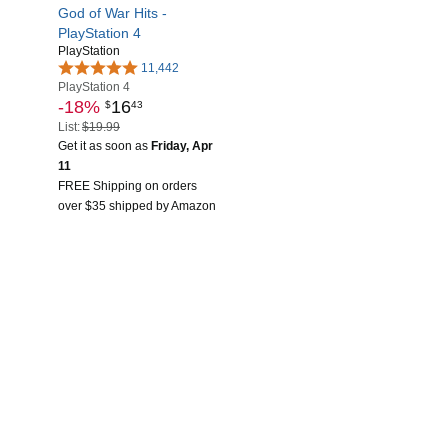
God of War Hits -
PlayStation 4
PlayStation
11,442
PlayStation 4
-18%
16
$
43
List:
$19.99
Get it as soon as
Friday, Apr
11
FREE Shipping on orders
over $35 shipped by Amazon