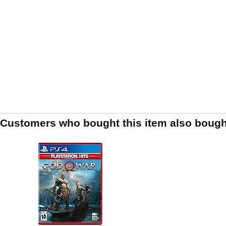
Customers who bought this item also bough