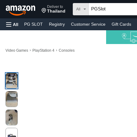
Deliver to
All
Thailand
PG SLOT
Registry
Customer Service
Gift Cards
All
›
›
Video Games
PlayStation 4
Consoles