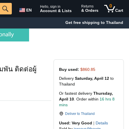
0
Returns
Hello, sign in
EN
& Orders
Cart
Account & Lists
Get free shipping to Thailand
พัน ติดต่อผู้
Buy used:
$860.85
Delivery
Saturday, April 12
to
Thailand
Or fastest delivery
Thursday,
April 10
. Order within
16 hrs 8
mins
Deliver to
Thailand
Used: Very Good
|
Details
Sold by
jerseys4thewin