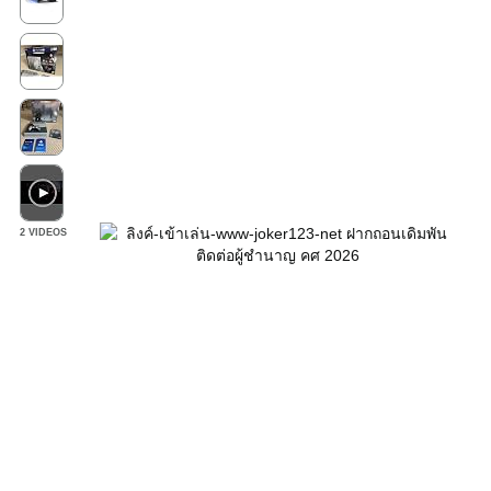
2 VIDEOS