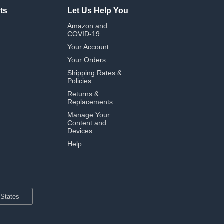
ts
Let Us Help You
Amazon and
COVID-19
Your Account
Your Orders
Shipping Rates &
Policies
Returns &
Replacements
Manage Your
Content and
Devices
Help
 States