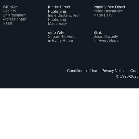
IMDbPro
Kindle Direct
Prime Video Direct
Get Info
Video Distribution
Publishing
Entertainment
Made Easy
Indie Digital & Print
Professionals
Publishing
Need
Made Easy
eero WiFi
Blink
Stream 4K Video
Smart Security
in Every Room
for Every Home
Conditions of Use
Privacy Notice
Cons
© 1996-2025, 