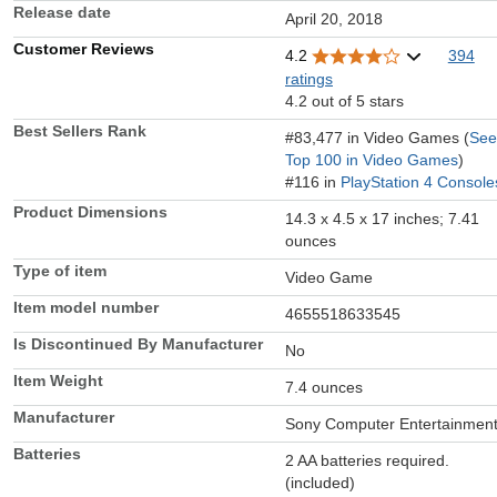
Release date
April 20, 2018
Customer Reviews
4.2
394
ratings
4.2 out of 5 stars
Best Sellers Rank
#83,477 in Video Games (
See
Top 100 in Video Games
)
#116 in
PlayStation 4 Console
Product Dimensions
14.3 x 4.5 x 17 inches; 7.41
ounces
Type of item
Video Game
Item model number
4655518633545
Is Discontinued By Manufacturer
No
Item Weight
7.4 ounces
Manufacturer
Sony Computer Entertainmen
Batteries
2 AA batteries required.
(included)