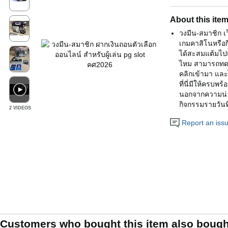
About this ite
วงมีน-สมาชิก เ
เกมคาสิโนหรือกี
ได้สะสมแต้มไป
ไหม สามารถทดลอ
คลิกเข้ามา แล
ที่นี่มีให้ครบ
นอกจากความน่ารั
กิจกรรมรายวันที
2 VIDEOS
Report an issue
Customers who bought this item also bough