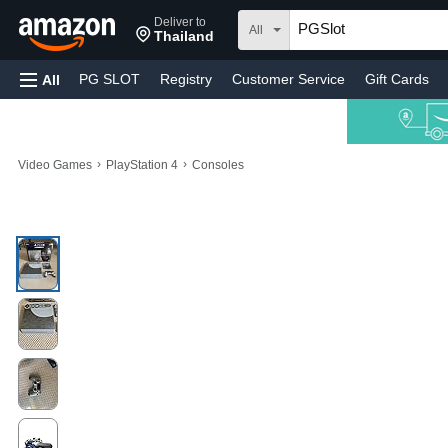
Deliver to
All
Thailand
PG SLOT
Registry
Customer Service
Gift Cards
All
›
›
Video Games
PlayStation 4
Consoles