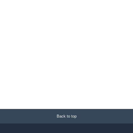
Back to top