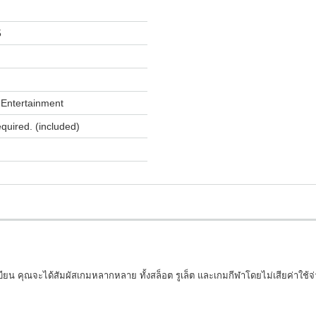
5
Entertainment
equired. (included)
เบียน คุณจะได้สัมผัสเกมหลากหลาย ทั้งสล็อต รูเล็ต และเกมกีฬาโดยไม่เสียค่าใช้