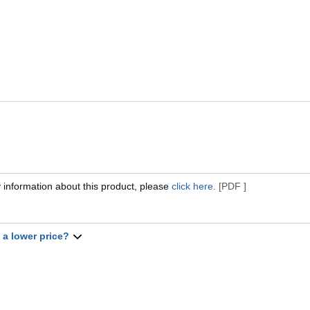
 information about this product, please
click here.
[PDF ]
t a lower price?