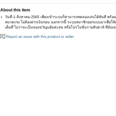
About this item
วันที่-1-สิงหาคม-2565 เพียงเข้าระบบก็สามารถทดลองเล่นได้ทันที พร้อม
หมวดเกม ไม่ต้องฝากเงินก่อน นอกจากนี้ ระบบสมาชิกออกแบบมาเพื่อให้ค
เต็มที่ ไม่ว่าจะเป็นของขวัญแต้มสะสม หรือโปรโมชั่นรายสัปดาห์ ที่อัป
Report an issue with this product or seller