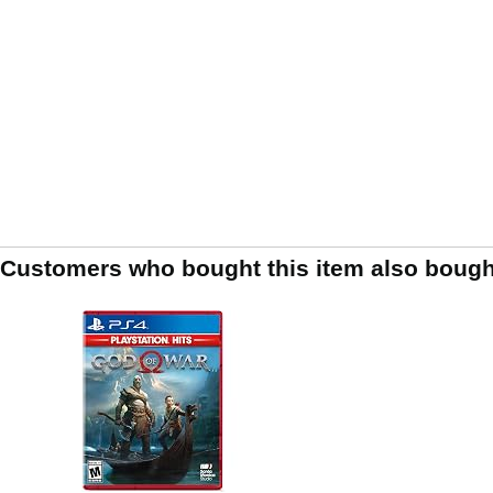
Customers who bought this item also bough