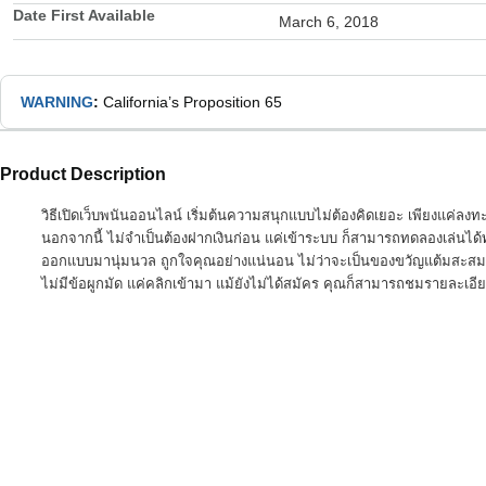
Date First Available
March 6, 2018
WARNING
:
California’s Proposition 65
Product Description
วิธีเปิดเว็บพนันออนไลน์ เริ่มต้นความสนุกแบบไม่ต้องคิดเยอะ เพียงแค่ลงท
นอกจากนี้ ไม่จำเป็นต้องฝากเงินก่อน แค่เข้าระบบ ก็สามารถทดลองเล่นได้ท
ออกแบบมานุ่มนวล ถูกใจคุณอย่างแน่นอน ไม่ว่าจะเป็นของขวัญแต้มสะสม ห
ไม่มีข้อผูกมัด แค่คลิกเข้ามา แม้ยังไม่ได้สมัคร คุณก็สามารถชมรายละเอ