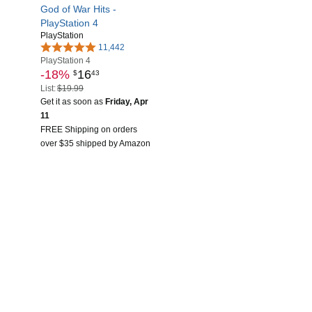
God of War Hits -
PlayStation 4
PlayStation
11,442
PlayStation 4
-18%
16
$
43
List:
$19.99
Get it as soon as
Friday, Apr
11
FREE Shipping on orders
over $35 shipped by Amazon