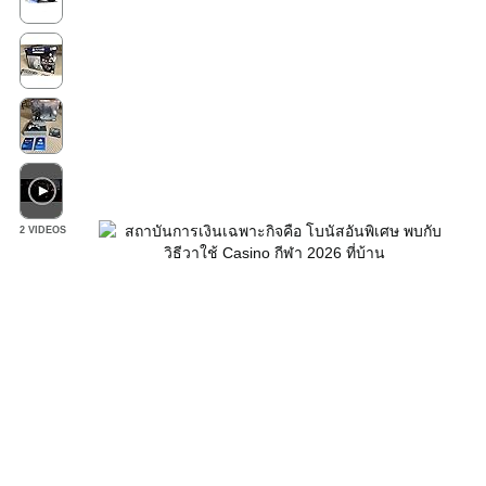
2 VIDEOS