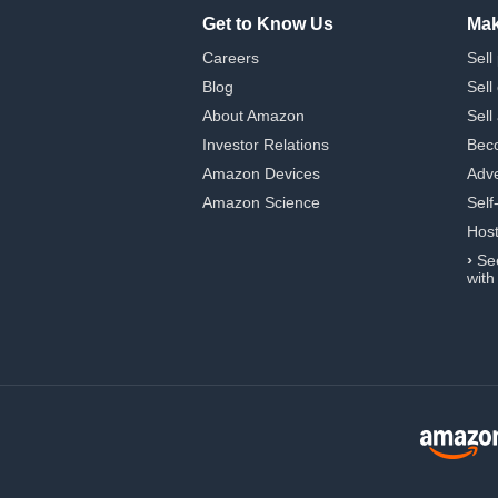
Get to Know Us
Mak
Careers
Sell
Blog
Sell
About Amazon
Sell
Investor Relations
Beco
Amazon Devices
Adve
Amazon Science
Self
Hos
›
Se
with