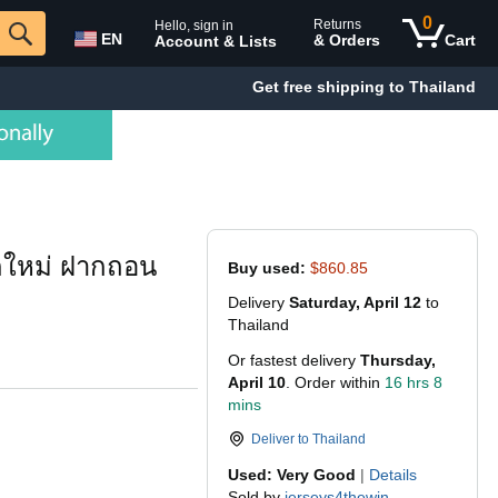
0
Returns
Hello, sign in
EN
& Orders
Cart
Account & Lists
Get free shipping to Thailand
ิกใหม่ ฝากถอน
Buy used:
$860.85
Delivery
Saturday, April 12
to
Thailand
Or fastest delivery
Thursday,
April 10
. Order within
16 hrs 8
mins
Deliver to
Thailand
Used: Very Good
|
Details
Sold by
jerseys4thewin