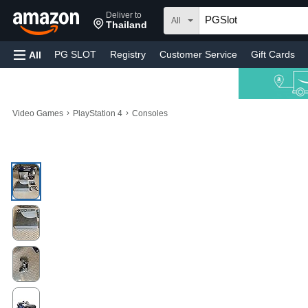
Deliver to
All
Thailand
PG SLOT
Registry
Customer Service
Gift Cards
All
›
›
Video Games
PlayStation 4
Consoles