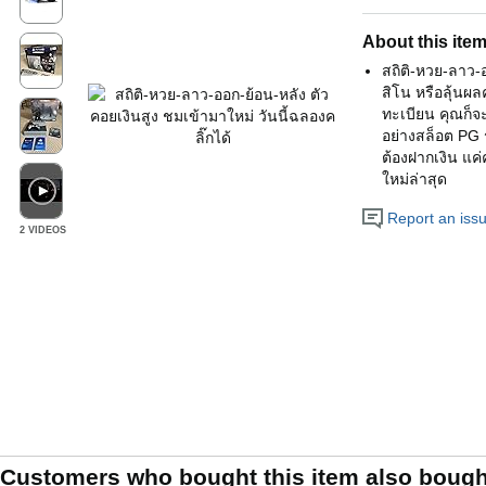
About this ite
สถิติ-หวย-ลาว-
สิโน หรือลุ้นผล
ทะเบียน คุณก็จะ
อย่างสล็อต PG 
ต้องฝากเงิน แค
ใหม่ล่าสุด
Report an issue
2 VIDEOS
Customers who bought this item also bough