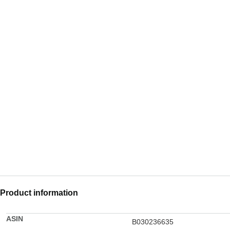
Product information
ASIN
B030236635