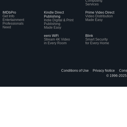
Computing
Services
IMDbPro
Kindle Direct
Prime Video Direct
Get Info
Video Distribution
Publishing
Entertainment
Made Easy
Indie Digital & Print
Professionals
Publishing
Need
Made Easy
eero WiFi
Blink
Stream 4K Video
Smart Security
in Every Room
for Every Home
Conditions of Use
Privacy Notice
Cons
© 1996-2025, 