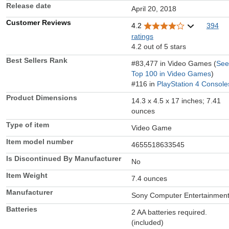
Release date
April 20, 2018
Customer Reviews
4.2
394
ratings
4.2 out of 5 stars
Best Sellers Rank
#83,477 in Video Games (
See
Top 100 in Video Games
)
#116 in
PlayStation 4 Console
Product Dimensions
14.3 x 4.5 x 17 inches; 7.41
ounces
Type of item
Video Game
Item model number
4655518633545
Is Discontinued By Manufacturer
No
Item Weight
7.4 ounces
Manufacturer
Sony Computer Entertainmen
Batteries
2 AA batteries required.
(included)