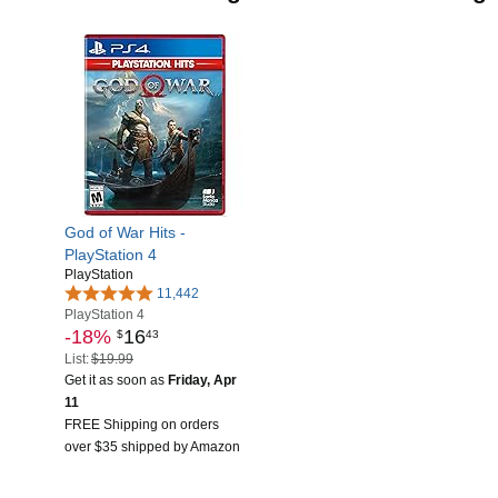
God of War Hits -
PlayStation 4
PlayStation
11,442
PlayStation 4
-18%
16
$
43
List:
$19.99
Get it as soon as
Friday, Apr
11
FREE Shipping on orders
over $35 shipped by Amazon