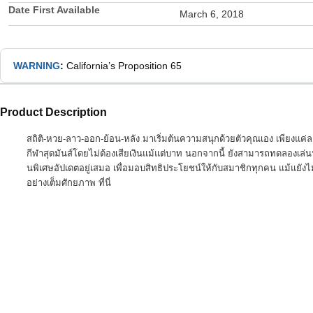
Date First Available
March 6, 2018
WARNING
:
California’s Proposition 65
Product Description
สถิติ-หวย-ลาว-ออก-ย้อน-หลัง มาเริ่มต้นความสนุกด้วยตัวคุณเอง เพียงแค่
กีฬาสุดมันส์โดยไม่ต้องเสียเงินแม้แต่บาท นอกจากนี้ ยังสามารถทดลองเล่
นพิเศษอัปเดตอยู่เสมอ เพื่อมอบสิทธิประโยชน์ให้กับสมาชิกทุกคน แม้แยัง
อย่างเต็มศักยภาพ ที่นี่