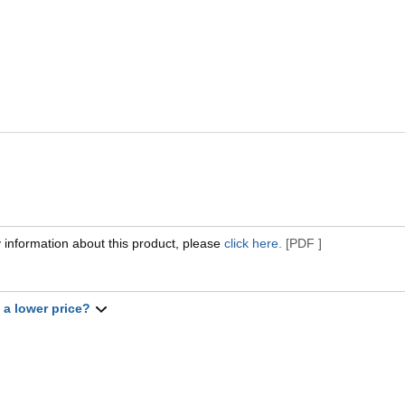
 information about this product, please
click here.
[PDF ]
t a lower price?