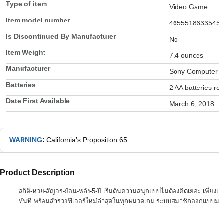
Type of item
Video Game
Item model number
465551863354
Is Discontinued By Manufacturer
No
Item Weight
7.4 ounces
Manufacturer
Sony Computer 
Batteries
2 AA batteries r
Date First Available
March 6, 2018
WARNING
:
California’s Proposition 65
Product Description
สถิติ-หวย-สัญจร-ย้อน-หลัง-5-ปี เริ่มต้นความสนุกแบบไม่ต้องคิดเยอะ เพี
ทันที พร้อมสำรวจฟีเจอร์ใหม่ล่าสุดในทุกหมวดเกม ระบบสมาชิกออกแบบมาเพื