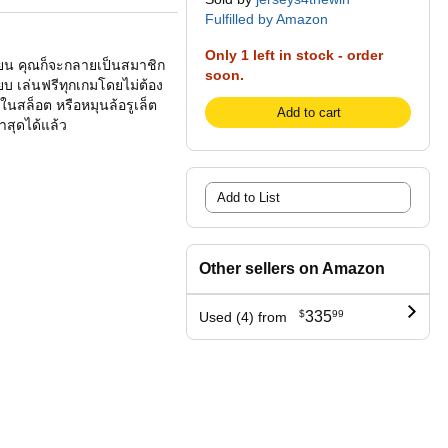
Fulfilled by Amazon
Only 1 left in stock - order
บียน คุณก็จะกลายเป็นสมาชิก
soon.
บ เล่นฟรีทุกเกมโดยไม่ต้อง
นสล็อต หรือหมุนล้อรูเล็ต
Add to cart
าสุดได้แล้ว
Add to List
Other sellers on Amazon
$
335
99
Used (4) from