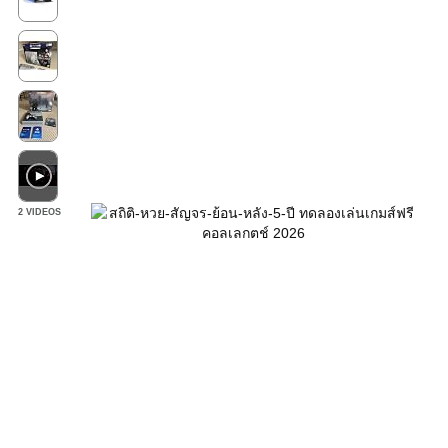
2 VIDEOS