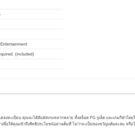
5
Entertainment
equired. (included)
ยงแค่ลงทะเบียน คุณจะได้สัมผัสเกมหลากหลาย ทั้งสล็อต PG รูเล็ต และเกมกีฬาโดยไม
่อให้คุณเข้าถึงสิทธิประโยชน์อย่างเต็มที่ ไม่ว่าจะเป็นของขวัญแต้มสะสม หรือโ