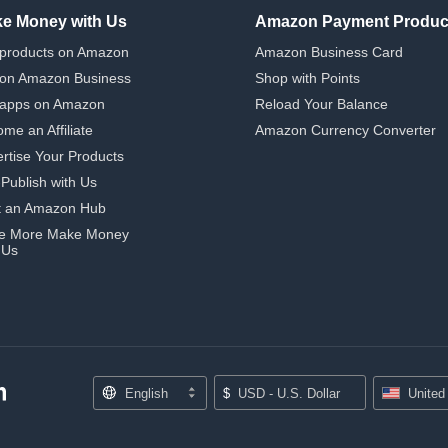
e Money with Us
Amazon Payment Produc
 products on Amazon
Amazon Business Card
 on Amazon Business
Shop with Points
 apps on Amazon
Reload Your Balance
me an Affiliate
Amazon Currency Converter
rtise Your Products
-Publish with Us
t an Amazon Hub
e More Make Money
 Us
English
$
USD - U.S. Dollar
United