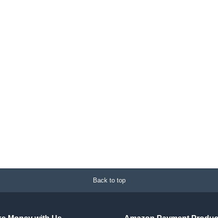
Back to top