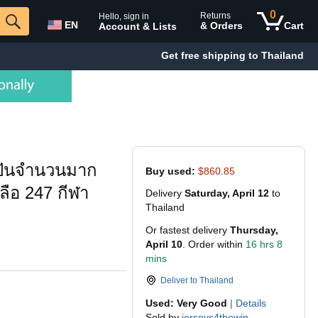
0
Returns
Hello, sign in
EN
& Orders
Cart
Account & Lists
Get free shipping to Thailand
ะปันจำนวนมาก
Buy used:
$860.85
ือ 247 กีฬา
Delivery
Saturday, April 12
to
Thailand
Or fastest delivery
Thursday,
April 10
. Order within
16 hrs 8
mins
Deliver to
Thailand
Used: Very Good
|
Details
Sold by
jerseys4thewin