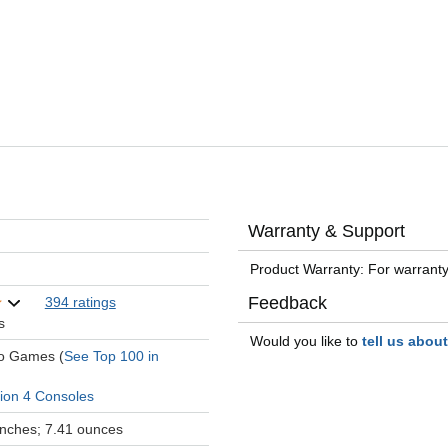
Warranty & Support
Product Warranty: For warranty
Feedback
394 ratings
s
Would you like to
tell us abou
eo Games (
See Top 100 in
tion 4 Consoles
 inches; 7.41 ounces