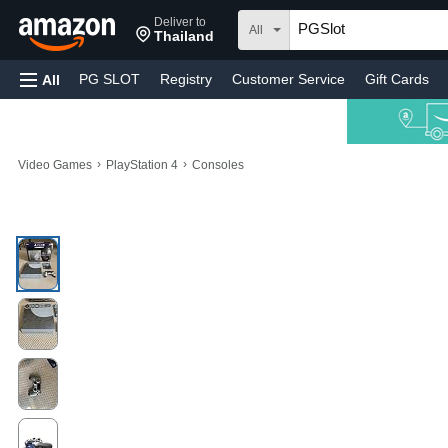
Deliver to
All
Thailand
PG SLOT
Registry
Customer Service
Gift Cards
All
›
›
Video Games
PlayStation 4
Consoles