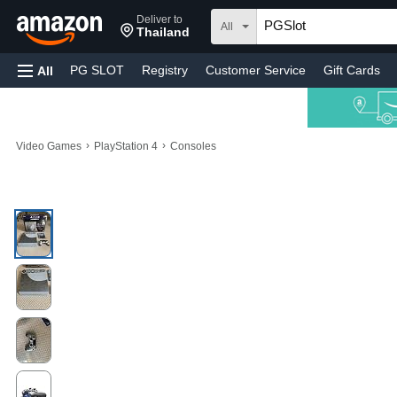
Deliver to
All
Thailand
PG SLOT
Registry
Customer Service
Gift Cards
All
›
›
Video Games
PlayStation 4
Consoles