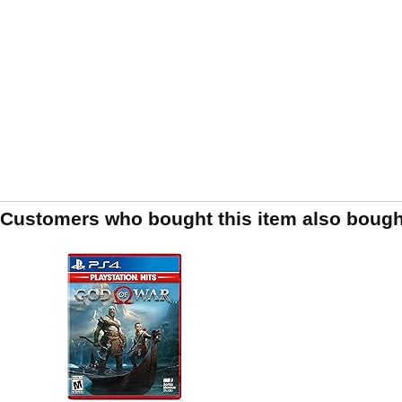
Customers who bought this item also bough