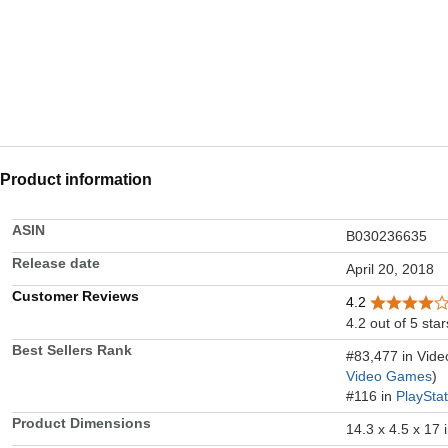
Product information
ASIN
B030236635
Release date
April 20, 2018
Customer Reviews
4.2
4.2 out of 5 star
Best Sellers Rank
#83,477 in Vid
Video Games
)
#116 in
PlaySta
Product Dimensions
14.3 x 4.5 x 17