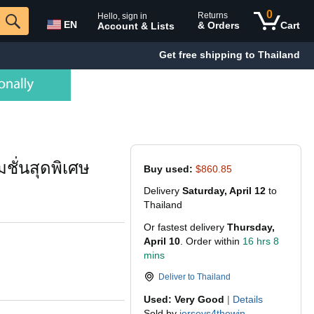
0
Returns
Hello, sign in
EN
& Orders
Cart
Account & Lists
Get free shipping to Thailand
มชั่นสุดพิเศษ
Buy used:
$860.85
Delivery
Saturday, April 12
to
Thailand
Or fastest delivery
Thursday,
April 10
. Order within
16 hrs 8
mins
Deliver to
Thailand
Used: Very Good
|
Details
Sold by
jerseys4thewin