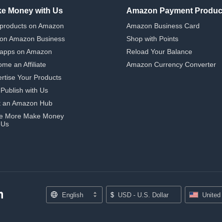
e Money with Us
Amazon Payment Produc
 products on Amazon
Amazon Business Card
 on Amazon Business
Shop with Points
 apps on Amazon
Reload Your Balance
me an Affiliate
Amazon Currency Converter
rtise Your Products
-Publish with Us
t an Amazon Hub
e More Make Money
 Us
English
$
USD - U.S. Dollar
United