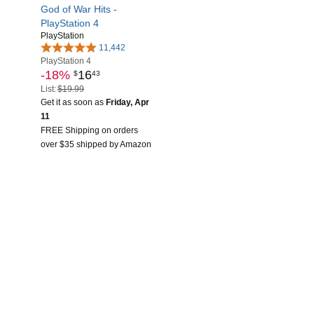
God of War Hits -
PlayStation 4
PlayStation
11,442
PlayStation 4
-18%
16
$
43
List:
$19.99
Get it as soon as
Friday, Apr
11
FREE Shipping on orders
over $35 shipped by Amazon