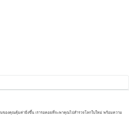
ารเล่นของคุณคุ้มค่ายิ่งขึ้น เรารอคอยที่จะพาคุณไปสำรวจโลกใบใหม่ พร้อมความ