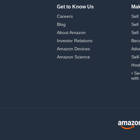
Get to Know Us
Mak
Careers
Sell
Blog
Sell
About Amazon
Sell
Investor Relations
Beco
Amazon Devices
Adve
Amazon Science
Self
Hos
›
Se
with