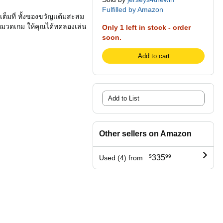
Fulfilled by Amazon
ต็มที่ ทั้งของขวัญแต้มสะสม
กหมวดเกม ให้คุณได้ทดลองเล่น
Only 1 left in stock - order
soon.
Add to cart
Add to List
Other sellers on Amazon
$
335
99
Used (4) from