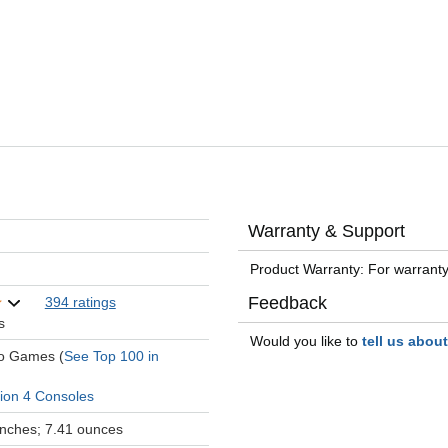
Warranty & Support
Product Warranty: For warranty
Feedback
394 ratings
s
Would you like to
tell us abou
eo Games (
See Top 100 in
tion 4 Consoles
 inches; 7.41 ounces