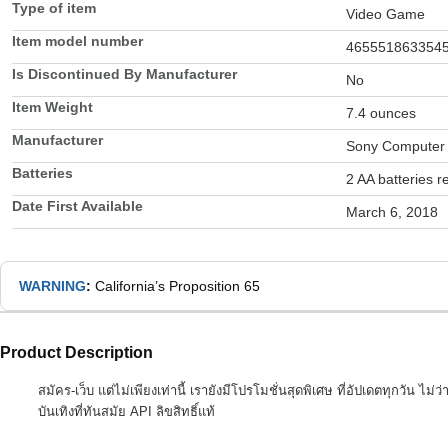
Type of item
Video Game
Item model number
465551863354
Is Discontinued By Manufacturer
No
Item Weight
7.4 ounces
Manufacturer
Sony Computer 
Batteries
2 AA batteries r
Date First Available
March 6, 2018
WARNING
:
California’s Proposition 65
Product Description
สมัคร-เว็บ แต่ไม่เพียงเท่านี้ เรายังมีโปรโมชั่นสุดพิเศษ ที่อัปเดตทุกว
บันเทิงที่ทันสมัย API ลิขสิทธิ์แท้