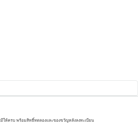
นี่มีให้ครบ พร้อมสิทธิ์ทดลองและของขวัญหลังลงทะเบียน