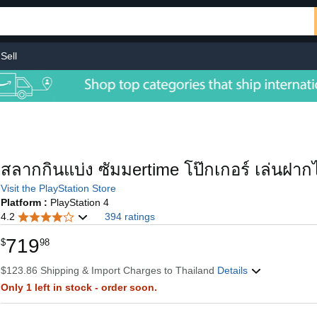
Sell
สลากกินแบ่ง ซัมมertime โป๊กเกอร์ เล่นฝากไ
Visit the PlayStation Store
Platform :
PlayStation 4
4.2
394 ratings
719
$
98
$123.86 Shipping & Import Charges to Thailand
Details
Only 1 left in stock - order soon.