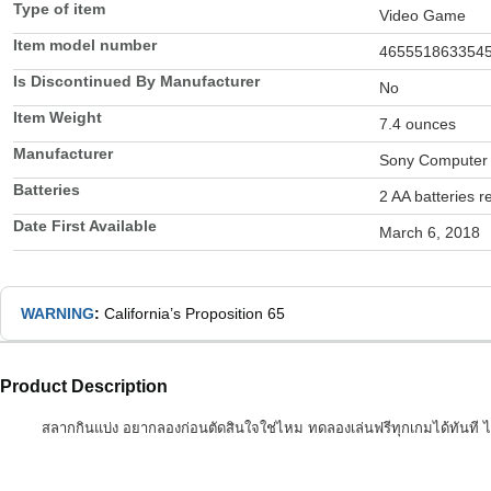
Type of item
Video Game
Item model number
465551863354
Is Discontinued By Manufacturer
No
Item Weight
7.4 ounces
Manufacturer
Sony Computer 
Batteries
2 AA batteries r
Date First Available
March 6, 2018
WARNING
:
California’s Proposition 65
Product Description
สลากกินแบ่ง อยากลองก่อนตัดสินใจใช่ไหม ทดลองเล่นฟรีทุกเกมได้ทันที ไม