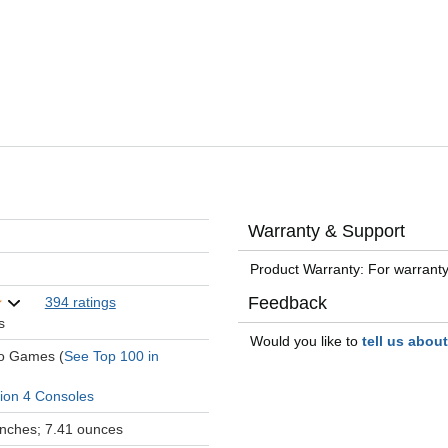
Warranty & Support
Product Warranty: For warranty
Feedback
394 ratings
s
Would you like to
tell us abou
eo Games (
See Top 100 in
tion 4 Consoles
 inches; 7.41 ounces