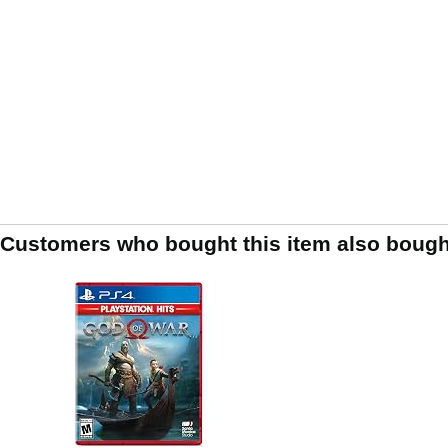
Customers who bought this item also bough