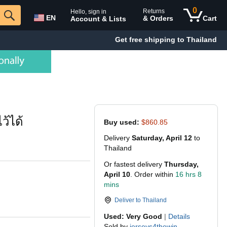
0
Returns
Hello, sign in
EN
& Orders
Cart
Account & Lists
Get free shipping to Thailand
ว้ได้
Buy used:
$860.85
Delivery
Saturday, April 12
to
Thailand
Or fastest delivery
Thursday,
April 10
. Order within
16 hrs 8
mins
Deliver to
Thailand
Used: Very Good
|
Details
Sold by
jerseys4thewin