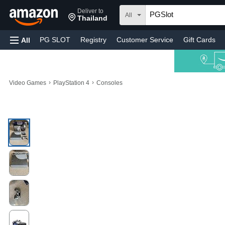
Deliver to
All
Thailand
PG SLOT
Registry
Customer Service
Gift Cards
All
›
›
Video Games
PlayStation 4
Consoles