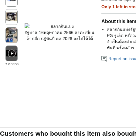
Only 1 left in st
About this ite
สลากกินแบ่งรั
PG รูเล็ต หรือวง
จำเป็นต้องฝากเ
ทันที พร้อมสำร
Report an issue
2 VIDEOS
Customers who bought this item also bough