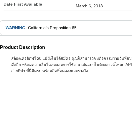
Date First Available
March 6, 2018
WARNING
:
California’s Proposition 65
Product Description
สล็อตเครดิตฟรี-20 แม้ยังไม่ได้สมัคร คุณก็สามารถชมกิจกรรมรายวันที่อัปเด
มือถือ พร้อมความลื่นไหลตลอดการใช้งาน เล่นแบบไม่ต้องดาวน์โหลด API ล
สายกีฬา ที่นี่มีครบ พร้อมสิทธิ์ทดลองและรางวัล