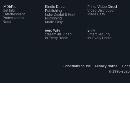
IMDbPro
Kindle Direct
Prime Video Direct
Get Info
Video Distribution
Publishing
Entertainment
Made Easy
Indie Digital & Print
Professionals
Publishing
Need
Made Easy
eero WiFi
Blink
Stream 4K Video
Smart Security
in Every Room
for Every Home
Conditions of Use
Privacy Notice
Cons
© 1996-2025, 