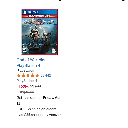
God of War Hits -
PlayStation 4
PlayStation
11,442
PlayStation 4
-18%
16
$
43
List:
$19.99
Get it as soon as
Friday, Apr
11
FREE Shipping on orders
over $35 shipped by Amazon