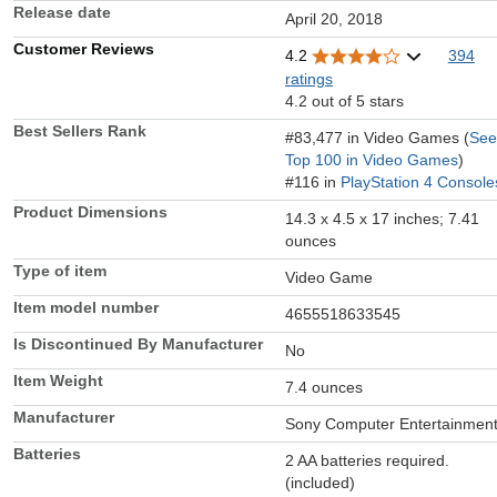
Release date
April 20, 2018
Customer Reviews
4.2
394
ratings
4.2 out of 5 stars
Best Sellers Rank
#83,477 in Video Games (
See
Top 100 in Video Games
)
#116 in
PlayStation 4 Console
Product Dimensions
14.3 x 4.5 x 17 inches; 7.41
ounces
Type of item
Video Game
Item model number
4655518633545
Is Discontinued By Manufacturer
No
Item Weight
7.4 ounces
Manufacturer
Sony Computer Entertainmen
Batteries
2 AA batteries required.
(included)