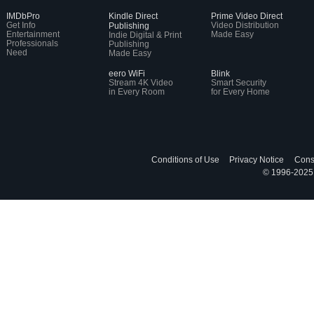
IMDbPro
Kindle Direct
Prime Video Direct
Get Info
Video Distribution
Publishing
Entertainment
Made Easy
Indie Digital & Print
Professionals
Publishing
Need
Made Easy
eero WiFi
Blink
Stream 4K Video
Smart Security
in Every Room
for Every Home
Conditions of Use
Privacy Notice
Cons
© 1996-2025, 