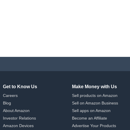
Get to Know Us
Make Money with Us
Careers
Sell products on Amazon
Blog
Sell on Amazon Business
About Amazon
Sell apps on Amazon
Investor Relations
Become an Affiliate
Amazon Devices
Advertise Your Products