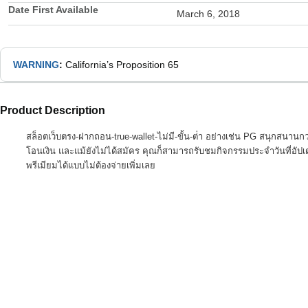
Date First Available
March 6, 2018
WARNING
:
California’s Proposition 65
Product Description
สล็อตเว็บตรง-ฝากถอน-true-wallet-ไม่มี-ขั้น-ต่ํา อย่างเช่น PG สนุกสนานกว
โอนเงิน และแม้ยังไม่ได้สมัคร คุณก็สามารถรับชมกิจกรรมประจำวันที่อัปเดต
พรีเมียมได้แบบไม่ต้องจ่ายเพิ่มเลย