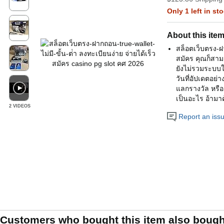
Only 1 left in st
About this ite
สล็อตเว็บตรง-ฝาก
สมัคร คุณก็สาม
ยังไม่รวมระบบให
วันที่อัปเดตอย่าง
แลกรางวัล หรือเ
เป็นอะไร อ้ามา
2 VIDEOS
Report an issue
Customers who bought this item also bough