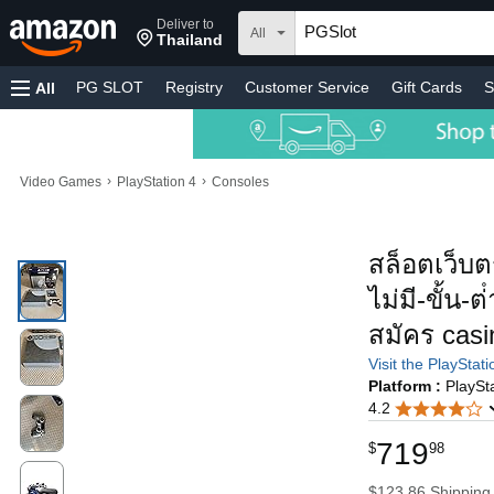
Deliver to
All
Thailand
PG SLOT
Registry
Customer Service
Gift Cards
S
All
›
›
Video Games
PlayStation 4
Consoles
สล็อตเว็บต
ไม่มี-ขั้น-ต
สมัคร casi
Visit the PlayStat
Platform :
PlaySt
4.2
719
$
98
$123.86 Shipping