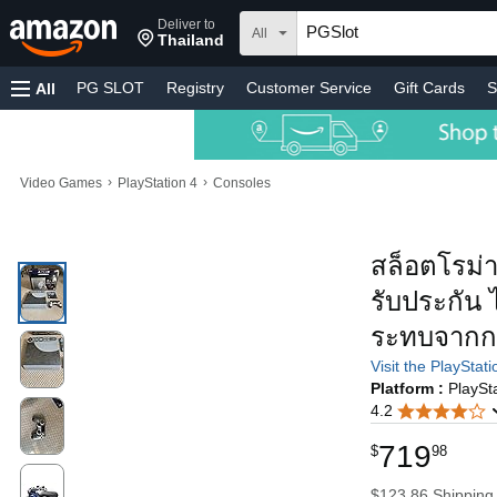
Deliver to
All
Thailand
PG SLOT
Registry
Customer Service
Gift Cards
S
All
›
›
Video Games
PlayStation 4
Consoles
สล็อตโรม่า
รับประกัน 
ระทบจากก
Visit the PlayStat
Platform :
PlaySt
4.2
719
$
98
$123.86 Shipping