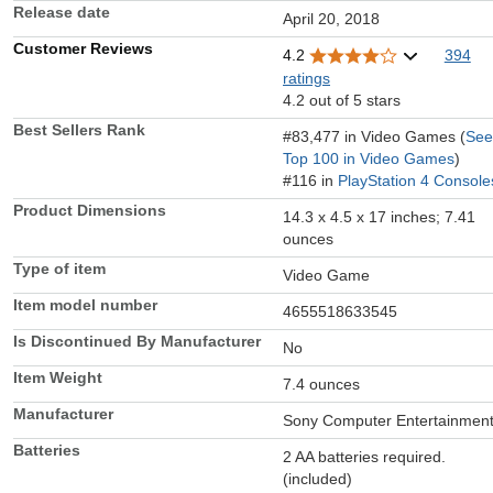
Release date
April 20, 2018
Customer Reviews
4.2
394
ratings
4.2 out of 5 stars
Best Sellers Rank
#83,477 in Video Games (
See
Top 100 in Video Games
)
#116 in
PlayStation 4 Console
Product Dimensions
14.3 x 4.5 x 17 inches; 7.41
ounces
Type of item
Video Game
Item model number
4655518633545
Is Discontinued By Manufacturer
No
Item Weight
7.4 ounces
Manufacturer
Sony Computer Entertainmen
Batteries
2 AA batteries required.
(included)