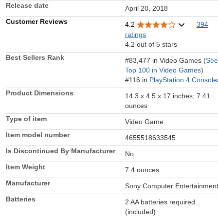
Release date
April 20, 2018
Customer Reviews
4.2
394
ratings
4.2 out of 5 stars
Best Sellers Rank
#83,477 in Video Games (
See
Top 100 in Video Games
)
#116 in
PlayStation 4 Console
Product Dimensions
14.3 x 4.5 x 17 inches; 7.41
ounces
Type of item
Video Game
Item model number
4655518633545
Is Discontinued By Manufacturer
No
Item Weight
7.4 ounces
Manufacturer
Sony Computer Entertainmen
Batteries
2 AA batteries required.
(included)