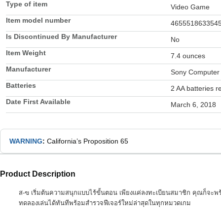
Type of item
Video Game
Item model number
465551863354
Is Discontinued By Manufacturer
No
Item Weight
7.4 ounces
Manufacturer
Sony Computer 
Batteries
2 AA batteries r
Date First Available
March 6, 2018
WARNING
:
California’s Proposition 65
Product Description
ส-ฃ เริ่มต้นความสนุกแบบไร้ขั้นตอน เพียงแค่ลงทะเบียนสมาชิก คุณก็จะพ
ทดลองเล่นได้ทันทีพร้อมสำรวจฟีเจอร์ใหม่ล่าสุดในทุกหมวดเกม