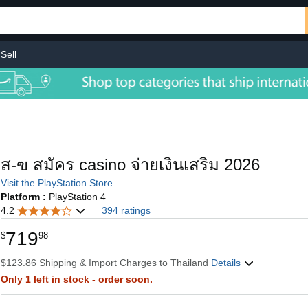
Sell
ส-ฃ สมัคร casino จ่ายเงินเสริม 2026
Visit the PlayStation Store
Platform :
PlayStation 4
4.2
394 ratings
719
$
98
$123.86 Shipping & Import Charges to Thailand
Details
Only 1 left in stock - order soon.