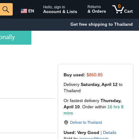
0
Returns
Hello, sign in
EN
& Orders
Cart
Account & Lists
Get free shipping to Thailand
Buy used:
$860.85
Delivery
Saturday, April 12
to
Thailand
Or fastest delivery
Thursday,
April 10
. Order within
16 hrs 8
mins
Deliver to
Thailand
Used: Very Good
|
Details
Sold by
jerseys4thewin