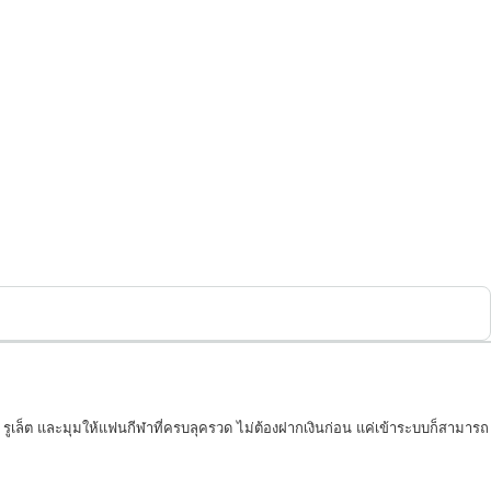
ูเล็ต และมุมให้แฟนกีฬาที่ครบลุครวด ไม่ต้องฝากเงินก่อน แค่เข้าระบบก็สามารถ