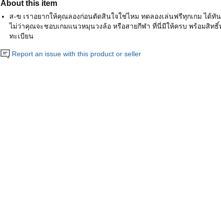
About this item
ส-ฃ เราอยากให้คุณลองก่อนตัดสินใจใช่ไหม ทดลองเล่นฟรีทุกเกม ได้ทันที 
ไม่ว่าคุณจะชอบเกมแนวหมุนวงล้อ หรือสายกีฬา ที่นี่มีให้ครบ พร้อมสิ
ทะเบียน
Report an issue with this product or seller