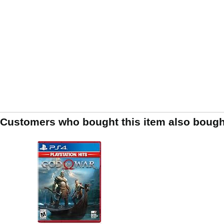
Customers who bought this item also bough