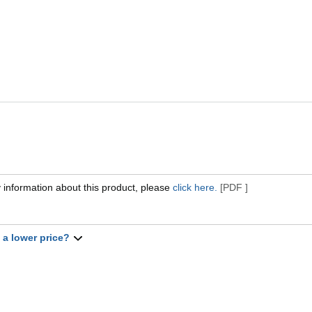
 information about this product, please
click here.
[PDF ]
t a lower price?