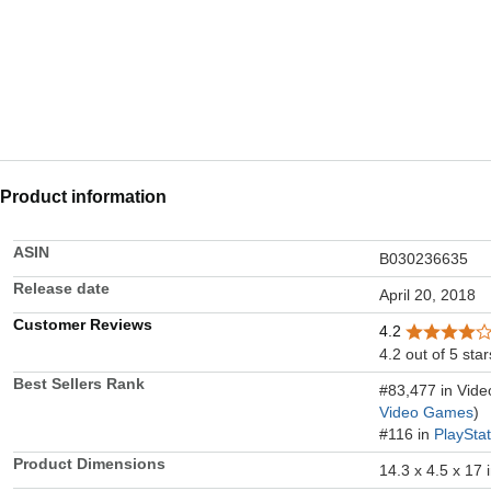
Product information
ASIN
B030236635
Release date
April 20, 2018
Customer Reviews
4.2
4.2 out of 5 star
Best Sellers Rank
#83,477 in Vid
Video Games
)
#116 in
PlaySta
Product Dimensions
14.3 x 4.5 x 17