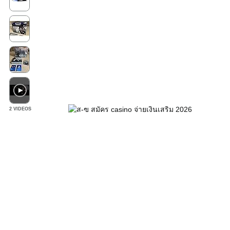
2 VIDEOS