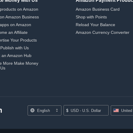
e Money with Us
Amazon Payment Produc
 products on Amazon
Amazon Business Card
 on Amazon Business
Shop with Points
 apps on Amazon
Reload Your Balance
me an Affiliate
Amazon Currency Converter
rtise Your Products
-Publish with Us
t an Amazon Hub
e More Make Money
 Us
English
$
USD - U.S. Dollar
United