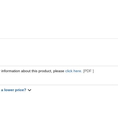
 information about this product, please
click here.
[PDF ]
t a lower price?