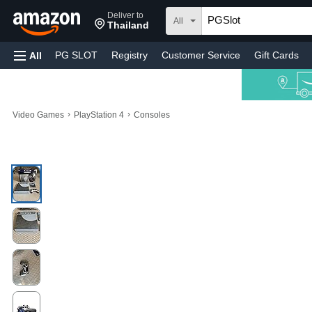
Deliver to
All
Thailand
PG SLOT
Registry
Customer Service
Gift Cards
All
›
›
Video Games
PlayStation 4
Consoles