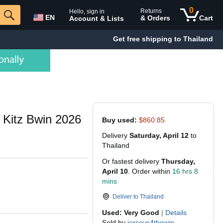
0
Returns
Hello, sign in
EN
& Orders
Cart
Account & Lists
Get free shipping to Thailand
า Kitz Bwin 2026
Buy used:
$860.85
Delivery
Saturday, April 12
to
Thailand
Or fastest delivery
Thursday,
April 10
. Order within
16 hrs 8
mins
Deliver to
Thailand
Used: Very Good
|
Details
Sold by
jerseys4thewin