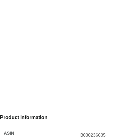
Product information
ASIN
B030236635